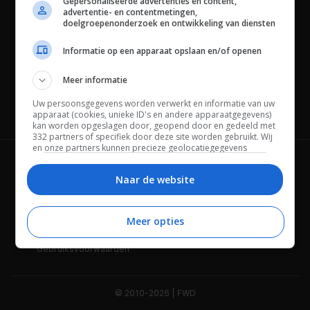
Gepersonaliseerde advertenties en content,
advertentie- en contentmetingen,
doelgroepenonderzoek en ontwikkeling van diensten
Informatie op een apparaat opslaan en/of openen
Meer informatie
Uw persoonsgegevens worden verwerkt en informatie van uw
Channels
apparaat (cookies, unieke ID's en andere apparaatgegevens)
kan worden opgeslagen door, geopend door en gedeeld met
332 partners of specifiek door deze site worden gebruikt. Wij
en onze partners kunnen precieze geolocatiegegevens
gebruiken.
Lijst met partners.
Wie is FWD
Privacybeleid
Bepaalde leveranciers kunnen uw persoonsgegevens
Naar de website
verwerken op basis van gerechtvaardigd belang. U kunt
Adverteren
Contact
hiertegen bezwaar maken door uw opties hieronder te
beheren. Zoek onderaan deze pagina of in het sitemenu naar
Meer opties
Cookies
Disclaimer
een link om uw toestemming te beheren of in te trekken via de
privacy- en cookie-instellingen.
Gebruiksvoorwaarden
© 2010-2026 | FWD