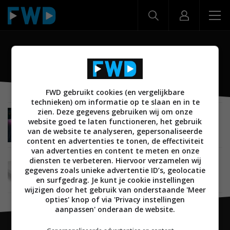
Sleep Number
FWD gebruikt cookies (en vergelijkbare
technieken) om informatie op te slaan en in te
zien. Deze gegevens gebruiken wij om onze
SMARTHOME
03 JANUARI 2017
website goed te laten functioneren, het gebruik
Met de 360 Smart Bed van Sleep Number heb je
van de website te analyseren, gepersonaliseerde
nooit meer koude voeten
content en advertenties te tonen, de effectiviteit
van advertenties en content te meten en onze
diensten te verbeteren. Hiervoor verzamelen wij
SMARTHOME
16 SEPTEMBER 2016
gegevens zoals unieke advertentie ID’s, geolocatie
Sleep Number is slim bed dat je nachtrust
controleert
en surfgedrag. Je kunt je cookie instellingen
wijzigen door het gebruik van onderstaande 'Meer
opties' knop of via 'Privacy instellingen
aanpassen' onderaan de website.