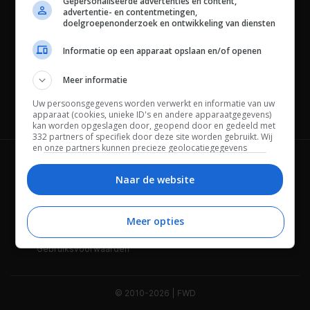
Gepersonaliseerde advertenties en content,
advertentie- en contentmetingen,
doelgroepenonderzoek en ontwikkeling van diensten
Informatie op een apparaat opslaan en/of openen
Meer informatie
Uw persoonsgegevens worden verwerkt en informatie van uw
Channels
apparaat (cookies, unieke ID's en andere apparaatgegevens)
kan worden opgeslagen door, geopend door en gedeeld met
332 partners of specifiek door deze site worden gebruikt. Wij
en onze partners kunnen precieze geolocatiegegevens
gebruiken.
Lijst met partners.
Wie is FWD
Privacybeleid
Bepaalde leveranciers kunnen uw persoonsgegevens
Naar de website
verwerken op basis van gerechtvaardigd belang. U kunt
Adverteren
Contact
hiertegen bezwaar maken door uw opties hieronder te
beheren. Zoek onderaan deze pagina of in het sitemenu naar
Meer opties
Cookies
Disclaimer
een link om uw toestemming te beheren of in te trekken via de
privacy- en cookie-instellingen.
Gebruiksvoorwaarden
© 2010-2026 | FWD