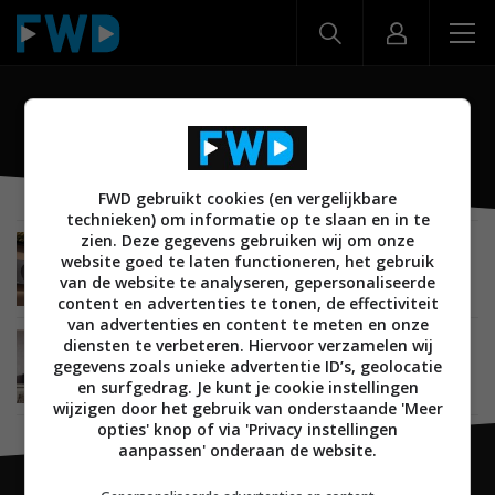
SL8
FWD gebruikt cookies (en vergelijkbare
technieken) om informatie op te slaan en in te
zien. Deze gegevens gebruiken wij om onze
AUDIO
08 JANUARI 2019
website goed te laten functioneren, het gebruik
LG onthult nieuwe soundbar line-up tijdens CES
van de website te analyseren, gepersonaliseerde
2019
content en advertenties te tonen, de effectiviteit
van advertenties en content te meten en onze
diensten te verbeteren. Hiervoor verzamelen wij
AUDIO
27 DECEMBER 2018
gegevens zoals unieke advertentie ID’s, geolocatie
LG presenteert drie premium soundbars tijdens
CES voor 2019
en surfgedrag. Je kunt je cookie instellingen
wijzigen door het gebruik van onderstaande 'Meer
opties' knop of via 'Privacy instellingen
aanpassen' onderaan de website.