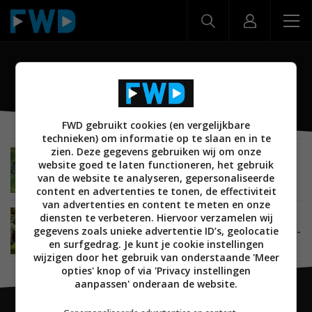
Sileno
FWD gebruikt cookies (en vergelijkbare
technieken) om informatie op te slaan en in te
zien. Deze gegevens gebruiken wij om onze
REVIEWS
SMARTHOME
TUIN EN TERRAS
30 APRIL 2022
website goed te laten functioneren, het gebruik
Review: Gardena Sileno City robotmaaier
van de website te analyseren, gepersonaliseerde
content en advertenties te tonen, de effectiviteit
van advertenties en content te meten en onze
diensten te verbeteren. Hiervoor verzamelen wij
SMARTHOME
23 APRIL 2020
gegevens zoals unieke advertentie ID’s, geolocatie
Gardena brengt software-update uit voor Sileno-
grasmaaiers
en surfgedrag. Je kunt je cookie instellingen
wijzigen door het gebruik van onderstaande 'Meer
opties' knop of via 'Privacy instellingen
aanpassen' onderaan de website.