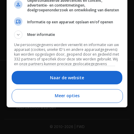
Gepersonaliseerde advertenties en content,
advertentie- en contentmetingen,
doelgroepenonderzoek en ontwikkeling van diensten
Informatie op een apparaat opslaan en/of openen
Meer informatie
Uw persoonsgegevens worden verwerkt en informatie van uw
Channels
apparaat (cookies, unieke ID's en andere apparaatgegevens)
kan worden opgeslagen door, geopend door en gedeeld met
332 partners of specifiek door deze site worden gebruikt. Wij
en onze partners kunnen precieze geolocatiegegevens
gebruiken.
Lijst met partners.
Wie is FWD
Privacybeleid
Bepaalde leveranciers kunnen uw persoonsgegevens
Naar de website
verwerken op basis van gerechtvaardigd belang. U kunt
Adverteren
Contact
hiertegen bezwaar maken door uw opties hieronder te
beheren. Zoek onderaan deze pagina of in het sitemenu naar
Meer opties
Cookies
Disclaimer
een link om uw toestemming te beheren of in te trekken via de
privacy- en cookie-instellingen.
Gebruiksvoorwaarden
© 2010-2026 | FWD