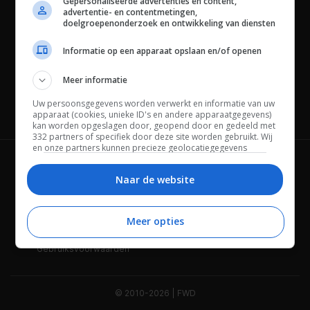
Gepersonaliseerde advertenties en content,
advertentie- en contentmetingen,
doelgroepenonderzoek en ontwikkeling van diensten
Informatie op een apparaat opslaan en/of openen
Meer informatie
Uw persoonsgegevens worden verwerkt en informatie van uw
Channels
apparaat (cookies, unieke ID's en andere apparaatgegevens)
kan worden opgeslagen door, geopend door en gedeeld met
332 partners of specifiek door deze site worden gebruikt. Wij
en onze partners kunnen precieze geolocatiegegevens
gebruiken.
Lijst met partners.
Wie is FWD
Privacybeleid
Bepaalde leveranciers kunnen uw persoonsgegevens
Naar de website
verwerken op basis van gerechtvaardigd belang. U kunt
Adverteren
Contact
hiertegen bezwaar maken door uw opties hieronder te
beheren. Zoek onderaan deze pagina of in het sitemenu naar
Meer opties
Cookies
Disclaimer
een link om uw toestemming te beheren of in te trekken via de
privacy- en cookie-instellingen.
Gebruiksvoorwaarden
© 2010-2026 | FWD