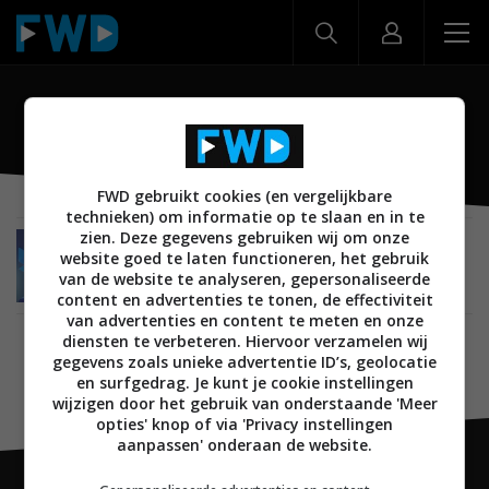
Shapes Starter Kit
FWD gebruikt cookies (en vergelijkbare
technieken) om informatie op te slaan en in te
zien. Deze gegevens gebruiken wij om onze
NIEUWS
SMARTHOME
VERLICHTING
31 MAART 2022
website goed te laten functioneren, het gebruik
Nanoleaf komt met Shapes Starter Kit
van de website te analyseren, gepersonaliseerde
gebaseerd op Sonic the Hedgehog 2
content en advertenties te tonen, de effectiviteit
van advertenties en content te meten en onze
diensten te verbeteren. Hiervoor verzamelen wij
gegevens zoals unieke advertentie ID’s, geolocatie
en surfgedrag. Je kunt je cookie instellingen
wijzigen door het gebruik van onderstaande 'Meer
opties' knop of via 'Privacy instellingen
aanpassen' onderaan de website.