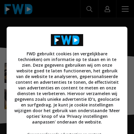
Sennheiser HD 660S2
FWD gebruikt cookies (en vergelijkbare
technieken) om informatie op te slaan en in te
zien. Deze gegevens gebruiken wij om onze
REVIEWS
AUDIO
HOOFDTELEFOONS
25 FEBRUARI 2023
website goed te laten functioneren, het gebruik
Review: Sennheiser HD 660S2 – Moderne
van de website te analyseren, gepersonaliseerde
interpretatie van een headfi-klassieker
content en advertenties te tonen, de effectiviteit
van advertenties en content te meten en onze
diensten te verbeteren. Hiervoor verzamelen wij
NIEUWS
AUDIO
HOOFDTELEFOONS
08 FEBRUARI 2023
gegevens zoals unieke advertentie ID’s, geolocatie
Audiofiele Sennheiser HD 660S2 zet in op meer
bassen
en surfgedrag. Je kunt je cookie instellingen
wijzigen door het gebruik van onderstaande 'Meer
opties' knop of via 'Privacy instellingen
aanpassen' onderaan de website.