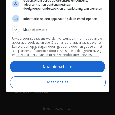
Gepersonaliseerde advertenties en content,
advertentie- en contentmetingen,
doelgroepenonderzoek en ontwikkeling van diensten
Informatie op een apparaat opslaan en/of openen
Meer informatie
Uw persoonsgegevens worden verwerkt en informatie van uw
Channels
apparaat (cookies, unieke ID's en andere apparaatgegevens)
kan worden opgeslagen door, geopend door en gedeeld met
332 partners of specifiek door deze site worden gebruikt. Wij
en onze partners kunnen precieze geolocatiegegevens
gebruiken.
Lijst met partners.
Wie is FWD
Privacybeleid
Bepaalde leveranciers kunnen uw persoonsgegevens
Naar de website
verwerken op basis van gerechtvaardigd belang. U kunt
Adverteren
Contact
hiertegen bezwaar maken door uw opties hieronder te
beheren. Zoek onderaan deze pagina of in het sitemenu naar
Meer opties
Cookies
Disclaimer
een link om uw toestemming te beheren of in te trekken via de
privacy- en cookie-instellingen.
Gebruiksvoorwaarden
© 2010-2026 | FWD