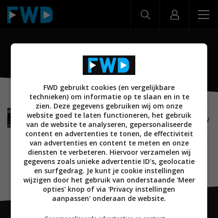
SC-LX502
FWD gebruikt cookies (en vergelijkbare
technieken) om informatie op te slaan en in te
zien. Deze gegevens gebruiken wij om onze
AUDIO
31 AUGUSTUS 2017
website goed te laten functioneren, het gebruik
Pioneer onthult SC-LX502 AV-receiver voor Dolby
van de website te analyseren, gepersonaliseerde
Atmos en DTS:X
content en advertenties te tonen, de effectiviteit
van advertenties en content te meten en onze
diensten te verbeteren. Hiervoor verzamelen wij
gegevens zoals unieke advertentie ID’s, geolocatie
en surfgedrag. Je kunt je cookie instellingen
wijzigen door het gebruik van onderstaande 'Meer
opties' knop of via 'Privacy instellingen
aanpassen' onderaan de website.