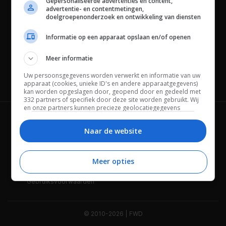
Gepersonaliseerde advertenties en content,
advertentie- en contentmetingen,
doelgroepenonderzoek en ontwikkeling van diensten
Informatie op een apparaat opslaan en/of openen
Meer informatie
Uw persoonsgegevens worden verwerkt en informatie van uw
Channels
apparaat (cookies, unieke ID's en andere apparaatgegevens)
kan worden opgeslagen door, geopend door en gedeeld met
332 partners of specifiek door deze site worden gebruikt. Wij
en onze partners kunnen precieze geolocatiegegevens
gebruiken.
Lijst met partners.
Wie is FWD
Privacybeleid
Bepaalde leveranciers kunnen uw persoonsgegevens
Naar de website
verwerken op basis van gerechtvaardigd belang. U kunt
Adverteren
Contact
hiertegen bezwaar maken door uw opties hieronder te
beheren. Zoek onderaan deze pagina of in het sitemenu naar
Meer opties
Cookies
Disclaimer
een link om uw toestemming te beheren of in te trekken via de
privacy- en cookie-instellingen.
Gebruiksvoorwaarden
© 2010-2026 | FWD