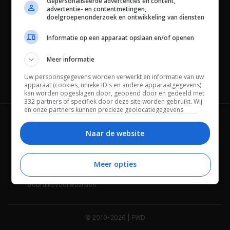
Gepersonaliseerde advertenties en content,
advertentie- en contentmetingen,
doelgroepenonderzoek en ontwikkeling van diensten
Informatie op een apparaat opslaan en/of openen
Meer informatie
Uw persoonsgegevens worden verwerkt en informatie van uw
Channels
apparaat (cookies, unieke ID's en andere apparaatgegevens)
kan worden opgeslagen door, geopend door en gedeeld met
332 partners of specifiek door deze site worden gebruikt. Wij
en onze partners kunnen precieze geolocatiegegevens
gebruiken.
Lijst met partners.
Wie is FWD
Privacybeleid
Bepaalde leveranciers kunnen uw persoonsgegevens
Naar de website
verwerken op basis van gerechtvaardigd belang. U kunt
Adverteren
Contact
hiertegen bezwaar maken door uw opties hieronder te
beheren. Zoek onderaan deze pagina of in het sitemenu naar
Meer opties
Cookies
Disclaimer
een link om uw toestemming te beheren of in te trekken via de
privacy- en cookie-instellingen.
Gebruiksvoorwaarden
© 2010-2026 | FWD