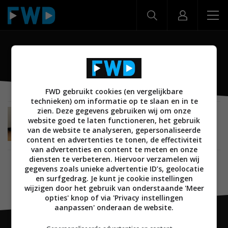
Saros 20
FWD gebruikt cookies (en vergelijkbare
technieken) om informatie op te slaan en in te
zien. Deze gegevens gebruiken wij om onze
NIEUWS
SMARTHOME
HUISHOUDELIJKE APPARATEN
website goed te laten functioneren, het gebruik
24 FEBRUARI 2026
van de website te analyseren, gepersonaliseerde
Roborock Saros 20 robotstofzuiger kan
content en advertenties te tonen, de effectiviteit
drempels over en heeft een adaptieve dweildruk
van advertenties en content te meten en onze
diensten te verbeteren. Hiervoor verzamelen wij
gegevens zoals unieke advertentie ID’s, geolocatie
en surfgedrag. Je kunt je cookie instellingen
wijzigen door het gebruik van onderstaande 'Meer
opties' knop of via 'Privacy instellingen
aanpassen' onderaan de website.