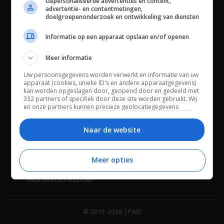
Gepersonaliseerde advertenties en content,
advertentie- en contentmetingen,
doelgroepenonderzoek en ontwikkeling van diensten
Informatie op een apparaat opslaan en/of openen
Meer informatie
Uw persoonsgegevens worden verwerkt en informatie van uw
Channels
apparaat (cookies, unieke ID's en andere apparaatgegevens)
kan worden opgeslagen door, geopend door en gedeeld met
332 partners of specifiek door deze site worden gebruikt. Wij
en onze partners kunnen precieze geolocatiegegevens
gebruiken.
Lijst met partners.
Wie is FWD
Privacybeleid
Bepaalde leveranciers kunnen uw persoonsgegevens
Naar de website
verwerken op basis van gerechtvaardigd belang. U kunt
Adverteren
Contact
hiertegen bezwaar maken door uw opties hieronder te
beheren. Zoek onderaan deze pagina of in het sitemenu naar
Meer opties
Cookies
Disclaimer
een link om uw toestemming te beheren of in te trekken via de
privacy- en cookie-instellingen.
Gebruiksvoorwaarden
© 2010-2026 | FWD