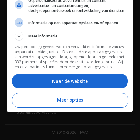
Gepersonaliseerde advertenties en content,
advertentie- en contentmetingen,
doelgroepenonderzoek en ontwikkeling van diensten
Informatie op een apparaat opslaan en/of openen
Meer informatie
Uw persoonsgegevens worden verwerkt en informatie van uw
Channels
apparaat (cookies, unieke ID's en andere apparaatgegevens)
kan worden opgeslagen door, geopend door en gedeeld met
332 partners of specifiek door deze site worden gebruikt. Wij
en onze partners kunnen precieze geolocatiegegevens
gebruiken.
Lijst met partners.
Wie is FWD
Privacybeleid
Bepaalde leveranciers kunnen uw persoonsgegevens
Naar de website
verwerken op basis van gerechtvaardigd belang. U kunt
Adverteren
Contact
hiertegen bezwaar maken door uw opties hieronder te
beheren. Zoek onderaan deze pagina of in het sitemenu naar
Meer opties
Cookies
Disclaimer
een link om uw toestemming te beheren of in te trekken via de
privacy- en cookie-instellingen.
Gebruiksvoorwaarden
© 2010-2026 | FWD