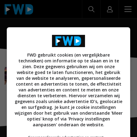
Samsung Display
FWD gebruikt cookies (en vergelijkbare
technieken) om informatie op te slaan en in te
zien. Deze gegevens gebruiken wij om onze
NIEUWS
MOBILE
LAPTOPS
SMARTPHONES
TABLETS
website goed te laten functioneren, het gebruik
17 MEI 2021
van de website te analyseren, gepersonaliseerde
Samsung Display toont concepten met
content en advertenties te tonen, de effectiviteit
opvouwbare oled-schermen
van advertenties en content te meten en onze
diensten te verbeteren. Hiervoor verzamelen wij
gegevens zoals unieke advertentie ID’s, geolocatie
en surfgedrag. Je kunt je cookie instellingen
wijzigen door het gebruik van onderstaande 'Meer
opties' knop of via 'Privacy instellingen
aanpassen' onderaan de website.