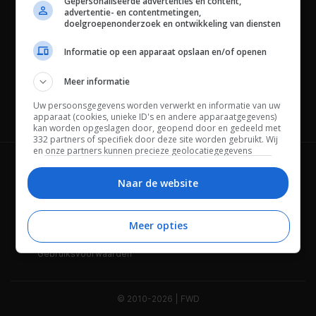
Gepersonaliseerde advertenties en content,
advertentie- en contentmetingen,
doelgroepenonderzoek en ontwikkeling van diensten
Informatie op een apparaat opslaan en/of openen
Meer informatie
Uw persoonsgegevens worden verwerkt en informatie van uw
Channels
apparaat (cookies, unieke ID's en andere apparaatgegevens)
kan worden opgeslagen door, geopend door en gedeeld met
332 partners of specifiek door deze site worden gebruikt. Wij
en onze partners kunnen precieze geolocatiegegevens
gebruiken.
Lijst met partners.
Wie is FWD
Privacybeleid
Bepaalde leveranciers kunnen uw persoonsgegevens
Naar de website
verwerken op basis van gerechtvaardigd belang. U kunt
Adverteren
Contact
hiertegen bezwaar maken door uw opties hieronder te
beheren. Zoek onderaan deze pagina of in het sitemenu naar
Meer opties
Cookies
Disclaimer
een link om uw toestemming te beheren of in te trekken via de
privacy- en cookie-instellingen.
Gebruiksvoorwaarden
© 2010-2026 | FWD