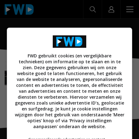
RX-V471
FWD gebruikt cookies (en vergelijkbare
technieken) om informatie op te slaan en in te
zien. Deze gegevens gebruiken wij om onze
BEELD
AUDIO
14 APRIL 2011
website goed te laten functioneren, het gebruik
Yamaha komt met vier nieuwe AV receivers,
van de website te analyseren, gepersonaliseerde
waaronder RX-V671 topmodel
content en advertenties te tonen, de effectiviteit
van advertenties en content te meten en onze
diensten te verbeteren. Hiervoor verzamelen wij
gegevens zoals unieke advertentie ID’s, geolocatie
en surfgedrag. Je kunt je cookie instellingen
wijzigen door het gebruik van onderstaande 'Meer
opties' knop of via 'Privacy instellingen
aanpassen' onderaan de website.