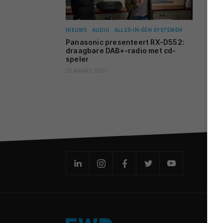
NIEUWS
AUDIO
ALLES-IN-ÉÉN SYSTEMEN
Panasonic presenteert RX-D552:
draagbare DAB+-radio met cd-
speler
25 MAART 2021