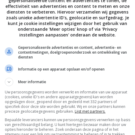
gepersonaliseerde content en advertenties te tonen, de
effectiviteit van advertenties en content te meten en onze
diensten te verbeteren. Hiervoor verzamelen wij gegevens
zoals unieke advertentie ID’s, geolocatie en surfgedrag. Je
kunt je cookie instellingen wijzigen door het gebruik van
onderstaande 'Meer opties' knop of via 'Privacy
instellingen aanpassen' onderaan de website.
Gepersonaliseerde advertenties en content, advertentie- en
contentmetingen, doelgroepenonderzoek en ontwikkeling van
diensten
Informatie op een apparaat opslaan en/of openen
Meer informatie
Uw persoonsgegevens worden verwerkt en informatie van uw apparaat
De laatste updates in je mailbox
(cookies, unieke ID's en andere apparaatgegevens) kan worden
opgeslagen door, geopend door en gedeeld met 332 partners of
specifiek door deze site worden gebruikt. Wij en onze partners kunnen
precieze geolocatiegegevens gebruiken.
Lijst met partners.
Bepaalde leveranciers kunnen uw persoonsgegevens verwerken op basis
van gerechtvaardigd belang. U kunt hiertegen bezwaar maken door uw
opties hieronder te beheren. Zoek onderaan deze pagina of in het
sitemenu naar een link om uw toestemming te beheren of in te trekken