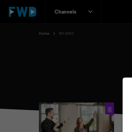
Channels
Home
RX-D552