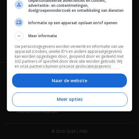
Gepersonaliseerde advertenties en content,
advertentie- en contentmetingen,
doelgroepenonderzoek en ontwikkeling van diensten
Informatie op een apparaat opslaan en/of openen
Meer informatie
Uw persoonsgegevens worden verwerkt en informatie van uw
Channels
apparaat (cookies, unieke ID's en andere apparaatgegevens)
kan worden opgeslagen door, geopend door en gedeeld met
332 partners of specifiek door deze site worden gebruikt. Wij
en onze partners kunnen precieze geolocatiegegevens
gebruiken.
Lijst met partners.
Wie is FWD
Privacybeleid
Bepaalde leveranciers kunnen uw persoonsgegevens
Naar de website
verwerken op basis van gerechtvaardigd belang. U kunt
Adverteren
Contact
hiertegen bezwaar maken door uw opties hieronder te
beheren. Zoek onderaan deze pagina of in het sitemenu naar
Meer opties
Cookies
Disclaimer
een link om uw toestemming te beheren of in te trekken via de
privacy- en cookie-instellingen.
Gebruiksvoorwaarden
© 2010-2026 | FWD