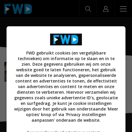
Rollable
FWD gebruikt cookies (en vergelijkbare
technieken) om informatie op te slaan en in te
zien. Deze gegevens gebruiken wij om onze
NIEUWS
MOBILE
ANDROID
SMARTPHONES
website goed te laten functioneren, het gebruik
12 JANUARI 2021
van de website te analyseren, gepersonaliseerde
LG kondigt LG Rollable aan: smartphone met
content en advertenties te tonen, de effectiviteit
uitrolbaar scherm
van advertenties en content te meten en onze
diensten te verbeteren. Hiervoor verzamelen wij
gegevens zoals unieke advertentie ID’s, geolocatie
en surfgedrag. Je kunt je cookie instellingen
wijzigen door het gebruik van onderstaande 'Meer
opties' knop of via 'Privacy instellingen
aanpassen' onderaan de website.