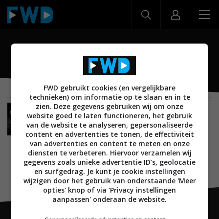
RoboVac X8 Hybrid
FWD gebruikt cookies (en vergelijkbare
technieken) om informatie op te slaan en in te
zien. Deze gegevens gebruiken wij om onze
NIEUWS
SMARTHOME
VEILIGHEID EN BEVEILIGING
website goed te laten functioneren, het gebruik
18 MEI 2022
van de website te analyseren, gepersonaliseerde
Eufy lanceert RoboVac X8 Hybrid
content en advertenties te tonen, de effectiviteit
robotstofzuiger met Twin Turbine-technologie
van advertenties en content te meten en onze
diensten te verbeteren. Hiervoor verzamelen wij
gegevens zoals unieke advertentie ID’s, geolocatie
en surfgedrag. Je kunt je cookie instellingen
wijzigen door het gebruik van onderstaande 'Meer
opties' knop of via 'Privacy instellingen
aanpassen' onderaan de website.