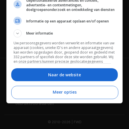
Gepersonaliseerde advertenties en content,
advertentie- en contentmetingen,
doelgroepenonderzoek en ontwikkeling van diensten
Informatie op een apparaat opslaan en/of openen
Meer informatie
Uw persoonsgegevens worden verwerkt en informatie van uw
Channels
apparaat (cookies, unieke ID's en andere apparaatgegevens)
kan worden opgeslagen door, geopend door en gedeeld met
332 partners of specifiek door deze site worden gebruikt. Wij
en onze partners kunnen precieze geolocatiegegevens
gebruiken.
Lijst met partners.
Wie is FWD
Privacybeleid
Bepaalde leveranciers kunnen uw persoonsgegevens
Naar de website
verwerken op basis van gerechtvaardigd belang. U kunt
Adverteren
Contact
hiertegen bezwaar maken door uw opties hieronder te
beheren. Zoek onderaan deze pagina of in het sitemenu naar
Meer opties
Cookies
Disclaimer
een link om uw toestemming te beheren of in te trekken via de
privacy- en cookie-instellingen.
Gebruiksvoorwaarden
© 2010-2026 | FWD