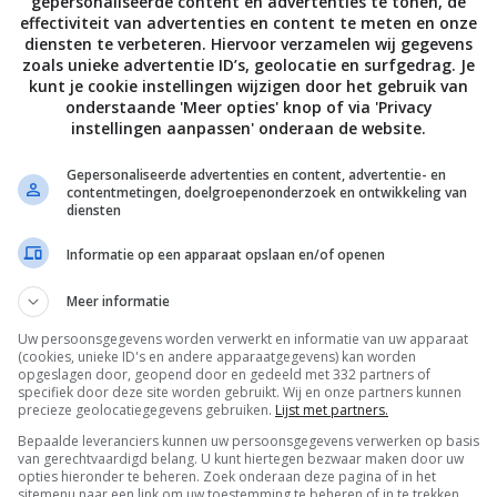
gepersonaliseerde content en advertenties te tonen, de
effectiviteit van advertenties en content te meten en onze
diensten te verbeteren. Hiervoor verzamelen wij gegevens
zoals unieke advertentie ID’s, geolocatie en surfgedrag. Je
kunt je cookie instellingen wijzigen door het gebruik van
onderstaande 'Meer opties' knop of via 'Privacy
instellingen aanpassen' onderaan de website.
Gepersonaliseerde advertenties en content, advertentie- en
contentmetingen, doelgroepenonderzoek en ontwikkeling van
diensten
Informatie op een apparaat opslaan en/of openen
Meer informatie
Uw persoonsgegevens worden verwerkt en informatie van uw apparaat
De laatste updates in je mailbox
(cookies, unieke ID's en andere apparaatgegevens) kan worden
opgeslagen door, geopend door en gedeeld met 332 partners of
specifiek door deze site worden gebruikt. Wij en onze partners kunnen
precieze geolocatiegegevens gebruiken.
Lijst met partners.
Bepaalde leveranciers kunnen uw persoonsgegevens verwerken op basis
van gerechtvaardigd belang. U kunt hiertegen bezwaar maken door uw
opties hieronder te beheren. Zoek onderaan deze pagina of in het
sitemenu naar een link om uw toestemming te beheren of in te trekken