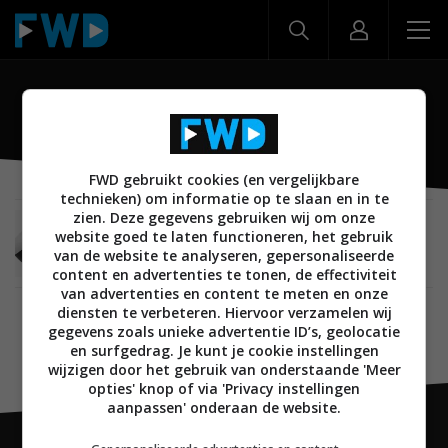
Pixel Buds 2
FWD gebruikt cookies (en vergelijkbare
technieken) om informatie op te slaan en in te
zien. Deze gegevens gebruiken wij om onze
MOBILE
15 OKTOBER 2019
website goed te laten functioneren, het gebruik
Made by Google: Google presenteert Pixel Buds
van de website te analyseren, gepersonaliseerde
2
content en advertenties te tonen, de effectiviteit
van advertenties en content te meten en onze
diensten te verbeteren. Hiervoor verzamelen wij
gegevens zoals unieke advertentie ID’s, geolocatie
en surfgedrag. Je kunt je cookie instellingen
wijzigen door het gebruik van onderstaande 'Meer
opties' knop of via 'Privacy instellingen
aanpassen' onderaan de website.