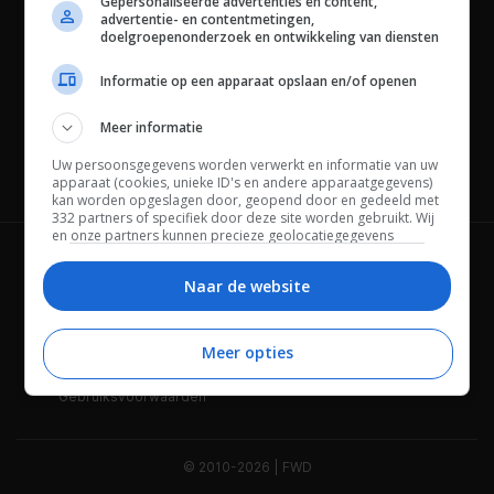
Gepersonaliseerde advertenties en content,
advertentie- en contentmetingen,
doelgroepenonderzoek en ontwikkeling van diensten
Informatie op een apparaat opslaan en/of openen
Meer informatie
Uw persoonsgegevens worden verwerkt en informatie van uw
Channels
apparaat (cookies, unieke ID's en andere apparaatgegevens)
kan worden opgeslagen door, geopend door en gedeeld met
332 partners of specifiek door deze site worden gebruikt. Wij
en onze partners kunnen precieze geolocatiegegevens
gebruiken.
Lijst met partners.
Wie is FWD
Privacybeleid
Bepaalde leveranciers kunnen uw persoonsgegevens
Naar de website
verwerken op basis van gerechtvaardigd belang. U kunt
Adverteren
Contact
hiertegen bezwaar maken door uw opties hieronder te
beheren. Zoek onderaan deze pagina of in het sitemenu naar
Meer opties
Cookies
Disclaimer
een link om uw toestemming te beheren of in te trekken via de
privacy- en cookie-instellingen.
Gebruiksvoorwaarden
© 2010-2026 | FWD