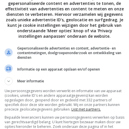
gepersonaliseerde content en advertenties te tonen, de
effectiviteit van advertenties en content te meten en onze
diensten te verbeteren. Hiervoor verzamelen wij gegevens
zoals unieke advertentie ID’s, geolocatie en surfgedrag. Je
kunt je cookie instellingen wijzigen door het gebruik van
onderstaande 'Meer opties' knop of via 'Privacy
instellingen aanpassen' onderaan de website.
Gepersonaliseerde advertenties en content, advertentie- en
contentmetingen, doelgroepenonderzoek en ontwikkeling van
diensten
Informatie op een apparaat opslaan en/of openen
Meer informatie
Uw persoonsgegevens worden verwerkt en informatie van uw apparaat
(cookies, unieke ID's en andere apparaatgegevens) kan worden
De laatste updates in je mailbox
opgeslagen door, geopend door en gedeeld met 332 partners of
specifiek door deze site worden gebruikt. Wij en onze partners kunnen
precieze geolocatiegegevens gebruiken.
Lijst met partners.
Bepaalde leveranciers kunnen uw persoonsgegevens verwerken op basis
van gerechtvaardigd belang. U kunt hiertegen bezwaar maken door uw
opties hieronder te beheren. Zoek onderaan deze pagina of in het