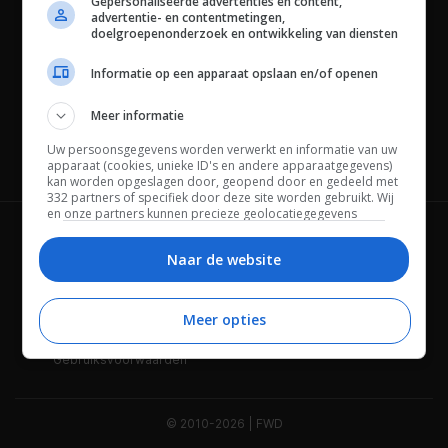
Gepersonaliseerde advertenties en content,
advertentie- en contentmetingen,
doelgroepenonderzoek en ontwikkeling van diensten
Informatie op een apparaat opslaan en/of openen
Meer informatie
Uw persoonsgegevens worden verwerkt en informatie van uw
Channels
apparaat (cookies, unieke ID's en andere apparaatgegevens)
kan worden opgeslagen door, geopend door en gedeeld met
332 partners of specifiek door deze site worden gebruikt. Wij
en onze partners kunnen precieze geolocatiegegevens
gebruiken.
Lijst met partners.
Wie is FWD
Privacybeleid
Bepaalde leveranciers kunnen uw persoonsgegevens
Naar de website
verwerken op basis van gerechtvaardigd belang. U kunt
Adverteren
Contact
hiertegen bezwaar maken door uw opties hieronder te
beheren. Zoek onderaan deze pagina of in het sitemenu naar
Meer opties
Cookies
Disclaimer
een link om uw toestemming te beheren of in te trekken via de
privacy- en cookie-instellingen.
Gebruiksvoorwaarden
© 2010-2026 | FWD