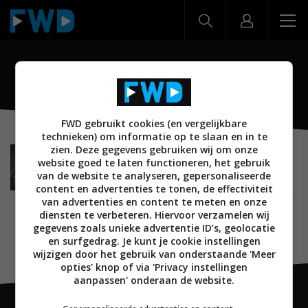
Philips Sleep
FWD gebruikt cookies (en vergelijkbare
technieken) om informatie op te slaan en in te
zien. Deze gegevens gebruiken wij om onze
NIEUWS
AUDIO
HOOFDTELEFOONS
05 SEPTEMBER 2023
website goed te laten functioneren, het gebruik
Philips Sleep Headphones zorgt voor een goede
van de website te analyseren, gepersonaliseerde
nachtrust
content en advertenties te tonen, de effectiviteit
van advertenties en content te meten en onze
diensten te verbeteren. Hiervoor verzamelen wij
gegevens zoals unieke advertentie ID’s, geolocatie
en surfgedrag. Je kunt je cookie instellingen
wijzigen door het gebruik van onderstaande 'Meer
opties' knop of via 'Privacy instellingen
aanpassen' onderaan de website.