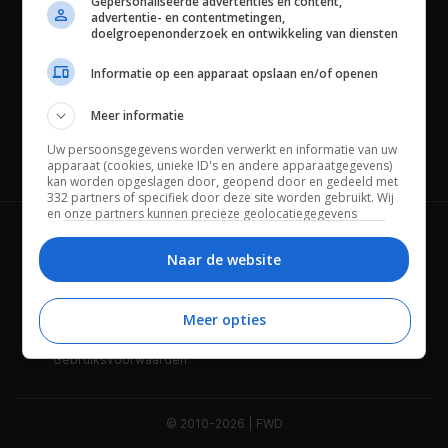
Gepersonaliseerde advertenties en content,
advertentie- en contentmetingen,
doelgroepenonderzoek en ontwikkeling van diensten
Informatie op een apparaat opslaan en/of openen
Meer informatie
Uw persoonsgegevens worden verwerkt en informatie van uw
Channels
apparaat (cookies, unieke ID's en andere apparaatgegevens)
kan worden opgeslagen door, geopend door en gedeeld met
332 partners of specifiek door deze site worden gebruikt. Wij
en onze partners kunnen precieze geolocatiegegevens
gebruiken.
Lijst met partners.
Wie is FWD
Privacybeleid
Bepaalde leveranciers kunnen uw persoonsgegevens
Naar de website
verwerken op basis van gerechtvaardigd belang. U kunt
Adverteren
Contact
hiertegen bezwaar maken door uw opties hieronder te
beheren. Zoek onderaan deze pagina of in het sitemenu naar
Meer opties
Cookies
Disclaimer
een link om uw toestemming te beheren of in te trekken via de
privacy- en cookie-instellingen.
Gebruiksvoorwaarden
© 2010-2026 | FWD