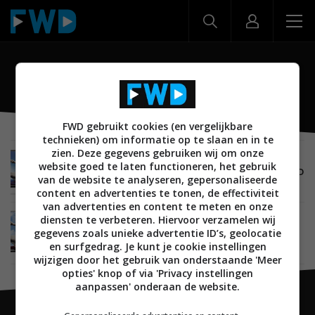
PFL5007
FWD gebruikt cookies (en vergelijkbare
technieken) om informatie op te slaan en in te
zien. Deze gegevens gebruiken wij om onze
BEELD
14 OKTOBER 2012
website goed te laten functioneren, het gebruik
Review: Philips 40PFL5007H (PFL5007 serie) LCD
van de website te analyseren, gepersonaliseerde
TV
content en advertenties te tonen, de effectiviteit
van advertenties en content te meten en onze
diensten te verbeteren. Hiervoor verzamelen wij
BEELD
20 FEBRUARI 2012
gegevens zoals unieke advertentie ID’s, geolocatie
Philips lanceert PFL4007, PFL5007 en PFL5507
LED TV series
en surfgedrag. Je kunt je cookie instellingen
wijzigen door het gebruik van onderstaande 'Meer
opties' knop of via 'Privacy instellingen
aanpassen' onderaan de website.