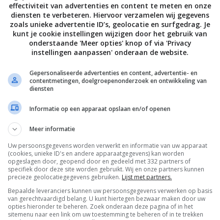
effectiviteit van advertenties en content te meten en onze
diensten te verbeteren. Hiervoor verzamelen wij gegevens
zoals unieke advertentie ID’s, geolocatie en surfgedrag. Je
HOME
kunt je cookie instellingen wijzigen door het gebruik van
etcube Bites en Play zijn
onderstaande 'Meer opties' knop of via 'Privacy
ieren altijd zoet
instellingen aanpassen' onderaan de website.
 2016
Gepersonaliseerde advertenties en content, advertentie- en
contentmetingen, doelgroepenonderzoek en ontwikkeling van
diensten
Informatie op een apparaat opslaan en/of openen
Meer informatie
Uw persoonsgegevens worden verwerkt en informatie van uw apparaat
De laatste updates in je mailbox
(cookies, unieke ID's en andere apparaatgegevens) kan worden
opgeslagen door, geopend door en gedeeld met 332 partners of
specifiek door deze site worden gebruikt. Wij en onze partners kunnen
precieze geolocatiegegevens gebruiken.
Lijst met partners.
Bepaalde leveranciers kunnen uw persoonsgegevens verwerken op basis
van gerechtvaardigd belang. U kunt hiertegen bezwaar maken door uw
opties hieronder te beheren. Zoek onderaan deze pagina of in het
Channels
sitemenu naar een link om uw toestemming te beheren of in te trekken