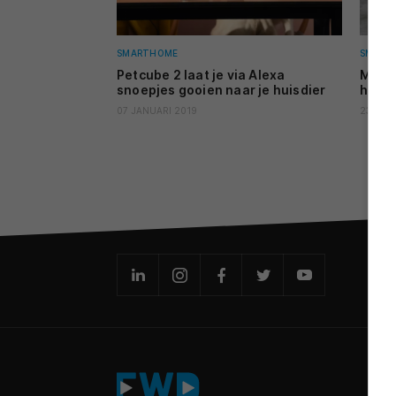
SMARTHOME
SMART
Petcube 2 laat je via Alexa
Met P
snoepjes gooien naar je huisdier
huisd
07 JANUARI 2019
23 JULI