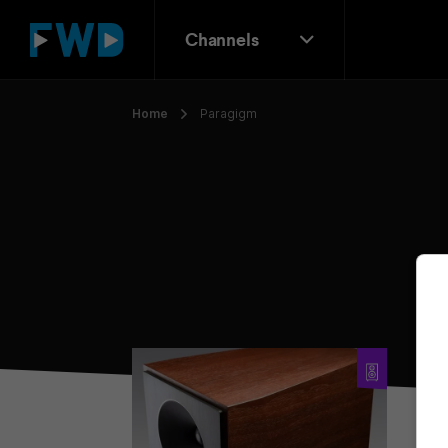
Channels
Home
Paragigm