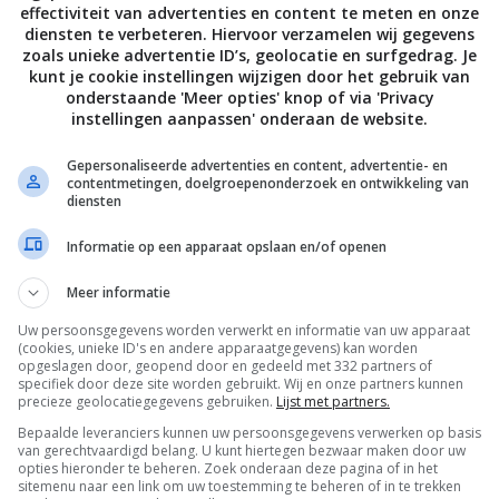
effectiviteit van advertenties en content te meten en onze
diensten te verbeteren. Hiervoor verzamelen wij gegevens
zoals unieke advertentie ID’s, geolocatie en surfgedrag. Je
kunt je cookie instellingen wijzigen door het gebruik van
onderstaande 'Meer opties' knop of via 'Privacy
instellingen aanpassen' onderaan de website.
Gepersonaliseerde advertenties en content, advertentie- en
contentmetingen, doelgroepenonderzoek en ontwikkeling van
diensten
Informatie op een apparaat opslaan en/of openen
Meer informatie
Uw persoonsgegevens worden verwerkt en informatie van uw apparaat
De laatste updates in je mailbox
(cookies, unieke ID's en andere apparaatgegevens) kan worden
opgeslagen door, geopend door en gedeeld met 332 partners of
specifiek door deze site worden gebruikt. Wij en onze partners kunnen
precieze geolocatiegegevens gebruiken.
Lijst met partners.
Bepaalde leveranciers kunnen uw persoonsgegevens verwerken op basis
van gerechtvaardigd belang. U kunt hiertegen bezwaar maken door uw
opties hieronder te beheren. Zoek onderaan deze pagina of in het
Channels
sitemenu naar een link om uw toestemming te beheren of in te trekken