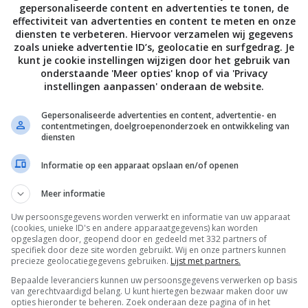
gepersonaliseerde content en advertenties te tonen, de
effectiviteit van advertenties en content te meten en onze
diensten te verbeteren. Hiervoor verzamelen wij gegevens
zoals unieke advertentie ID’s, geolocatie en surfgedrag. Je
kunt je cookie instellingen wijzigen door het gebruik van
onderstaande 'Meer opties' knop of via 'Privacy
instellingen aanpassen' onderaan de website.
Gepersonaliseerde advertenties en content, advertentie- en
contentmetingen, doelgroepenonderzoek en ontwikkeling van
diensten
Informatie op een apparaat opslaan en/of openen
Meer informatie
Uw persoonsgegevens worden verwerkt en informatie van uw apparaat
(cookies, unieke ID's en andere apparaatgegevens) kan worden
De laatste updates in je mailbox
opgeslagen door, geopend door en gedeeld met 332 partners of
specifiek door deze site worden gebruikt. Wij en onze partners kunnen
precieze geolocatiegegevens gebruiken.
Lijst met partners.
Bepaalde leveranciers kunnen uw persoonsgegevens verwerken op basis
van gerechtvaardigd belang. U kunt hiertegen bezwaar maken door uw
opties hieronder te beheren. Zoek onderaan deze pagina of in het