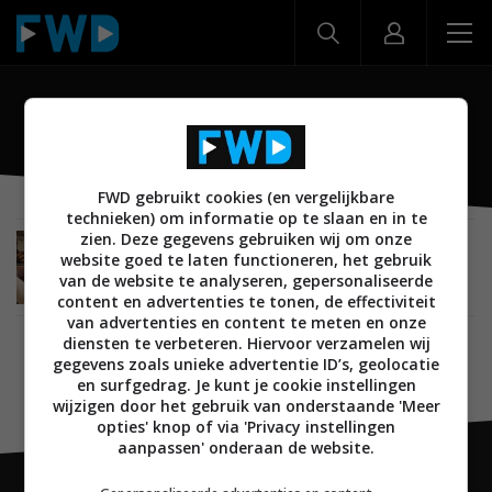
Pad Lite
FWD gebruikt cookies (en vergelijkbare
technieken) om informatie op te slaan en in te
zien. Deze gegevens gebruiken wij om onze
NIEUWS
MOBILE
ANDROID
TABLETS
30 JULI 2025
website goed te laten functioneren, het gebruik
OnePlus brengt goedkope Pad Lite tablet uit
van de website te analyseren, gepersonaliseerde
content en advertenties te tonen, de effectiviteit
van advertenties en content te meten en onze
diensten te verbeteren. Hiervoor verzamelen wij
gegevens zoals unieke advertentie ID’s, geolocatie
en surfgedrag. Je kunt je cookie instellingen
wijzigen door het gebruik van onderstaande 'Meer
opties' knop of via 'Privacy instellingen
aanpassen' onderaan de website.