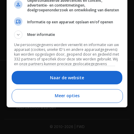
Gepersonaliseerde advertenties en content,
advertentie- en contentmetingen,
doelgroepenonderzoek en ontwikkeling van diensten
Informatie op een apparaat opslaan en/of openen
Meer informatie
Uw persoonsgegevens worden verwerkt en informatie van uw
Channels
apparaat (cookies, unieke ID's en andere apparaatgegevens)
kan worden opgeslagen door, geopend door en gedeeld met
332 partners of specifiek door deze site worden gebruikt. Wij
en onze partners kunnen precieze geolocatiegegevens
gebruiken.
Lijst met partners.
Wie is FWD
Privacybeleid
Bepaalde leveranciers kunnen uw persoonsgegevens
Naar de website
verwerken op basis van gerechtvaardigd belang. U kunt
Adverteren
Contact
hiertegen bezwaar maken door uw opties hieronder te
beheren. Zoek onderaan deze pagina of in het sitemenu naar
Meer opties
Cookies
Disclaimer
een link om uw toestemming te beheren of in te trekken via de
privacy- en cookie-instellingen.
Gebruiksvoorwaarden
© 2010-2026 | FWD