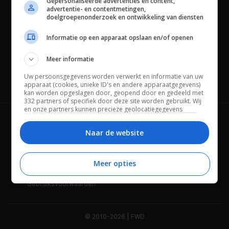
Gepersonaliseerde advertenties en content,
advertentie- en contentmetingen,
doelgroepenonderzoek en ontwikkeling van diensten
Informatie op een apparaat opslaan en/of openen
Meer informatie
Uw persoonsgegevens worden verwerkt en informatie van uw
Channels
apparaat (cookies, unieke ID's en andere apparaatgegevens)
kan worden opgeslagen door, geopend door en gedeeld met
332 partners of specifiek door deze site worden gebruikt. Wij
en onze partners kunnen precieze geolocatiegegevens
gebruiken.
Lijst met partners.
Wie is FWD
Privacybeleid
Bepaalde leveranciers kunnen uw persoonsgegevens
Naar de website
verwerken op basis van gerechtvaardigd belang. U kunt
Adverteren
Contact
hiertegen bezwaar maken door uw opties hieronder te
beheren. Zoek onderaan deze pagina of in het sitemenu naar
Meer opties
Cookies
Disclaimer
een link om uw toestemming te beheren of in te trekken via de
privacy- en cookie-instellingen.
Gebruiksvoorwaarden
© 2010-2026 | FWD