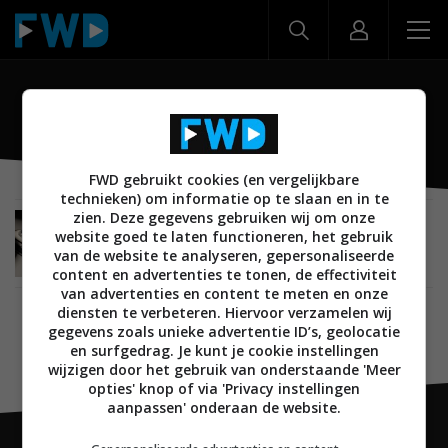
P50
FWD gebruikt cookies (en vergelijkbare
technieken) om informatie op te slaan en in te
zien. Deze gegevens gebruiken wij om onze
NIEUWS
MOBILE
SMARTPHONES
30 JULI 2021
website goed te laten functioneren, het gebruik
Huawei P50 en P50 Pro aangekondigd voor de
van de website te analyseren, gepersonaliseerde
Chinese markt
content en advertenties te tonen, de effectiviteit
van advertenties en content te meten en onze
diensten te verbeteren. Hiervoor verzamelen wij
gegevens zoals unieke advertentie ID’s, geolocatie
en surfgedrag. Je kunt je cookie instellingen
wijzigen door het gebruik van onderstaande 'Meer
opties' knop of via 'Privacy instellingen
aanpassen' onderaan de website.