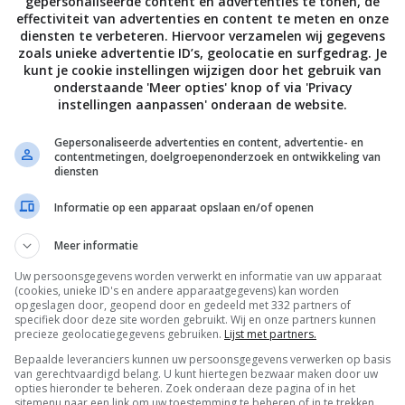
gepersonaliseerde content en advertenties te tonen, de
effectiviteit van advertenties en content te meten en onze
diensten te verbeteren. Hiervoor verzamelen wij gegevens
zoals unieke advertentie ID’s, geolocatie en surfgedrag. Je
kunt je cookie instellingen wijzigen door het gebruik van
onderstaande 'Meer opties' knop of via 'Privacy
instellingen aanpassen' onderaan de website.
Gepersonaliseerde advertenties en content, advertentie- en
contentmetingen, doelgroepenonderzoek en ontwikkeling van
diensten
Informatie op een apparaat opslaan en/of openen
Meer informatie
Uw persoonsgegevens worden verwerkt en informatie van uw apparaat
De laatste updates in je mailbox
(cookies, unieke ID's en andere apparaatgegevens) kan worden
opgeslagen door, geopend door en gedeeld met 332 partners of
specifiek door deze site worden gebruikt. Wij en onze partners kunnen
precieze geolocatiegegevens gebruiken.
Lijst met partners.
Bepaalde leveranciers kunnen uw persoonsgegevens verwerken op basis
van gerechtvaardigd belang. U kunt hiertegen bezwaar maken door uw
opties hieronder te beheren. Zoek onderaan deze pagina of in het
sitemenu naar een link om uw toestemming te beheren of in te trekken