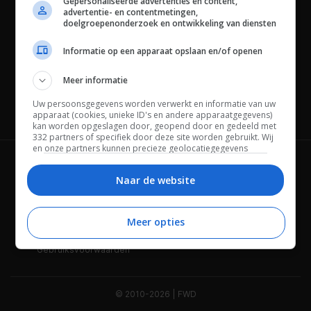
Gepersonaliseerde advertenties en content,
advertentie- en contentmetingen,
doelgroepenonderzoek en ontwikkeling van diensten
Informatie op een apparaat opslaan en/of openen
Meer informatie
Uw persoonsgegevens worden verwerkt en informatie van uw
Channels
apparaat (cookies, unieke ID's en andere apparaatgegevens)
kan worden opgeslagen door, geopend door en gedeeld met
332 partners of specifiek door deze site worden gebruikt. Wij
en onze partners kunnen precieze geolocatiegegevens
gebruiken.
Lijst met partners.
Wie is FWD
Privacybeleid
Bepaalde leveranciers kunnen uw persoonsgegevens
Naar de website
verwerken op basis van gerechtvaardigd belang. U kunt
Adverteren
Contact
hiertegen bezwaar maken door uw opties hieronder te
beheren. Zoek onderaan deze pagina of in het sitemenu naar
Meer opties
Cookies
Disclaimer
een link om uw toestemming te beheren of in te trekken via de
privacy- en cookie-instellingen.
Gebruiksvoorwaarden
© 2010-2026 | FWD