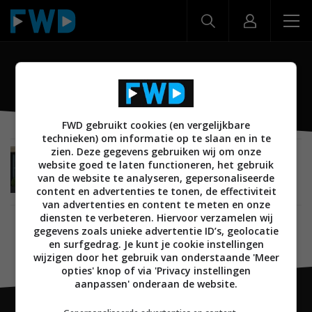
Outdoor Cam
FWD gebruikt cookies (en vergelijkbare
technieken) om informatie op te slaan en in te
zien. Deze gegevens gebruiken wij om onze
NIEUWS
SMARTHOME
VEILIGHEID EN BEVEILIGING
website goed te laten functioneren, het gebruik
03 JANUARI 2022
van de website te analyseren, gepersonaliseerde
Eve lanceert buitencamera en MotionBlinds met
content en advertenties te tonen, de effectiviteit
Thread-ondersteuning
van advertenties en content te meten en onze
diensten te verbeteren. Hiervoor verzamelen wij
gegevens zoals unieke advertentie ID’s, geolocatie
en surfgedrag. Je kunt je cookie instellingen
wijzigen door het gebruik van onderstaande 'Meer
opties' knop of via 'Privacy instellingen
aanpassen' onderaan de website.