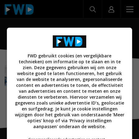
ouderen
FWD gebruikt cookies (en vergelijkbare
technieken) om informatie op te slaan en in te
zien. Deze gegevens gebruiken wij om onze
NIEUWS
SMARTHOME
VERLICHTING
12 JANUARI 2021
website goed te laten functioneren, het gebruik
Belgische Nobi presenteert slimme lamp voor
van de website te analyseren, gepersonaliseerde
ouderen
content en advertenties te tonen, de effectiviteit
van advertenties en content te meten en onze
diensten te verbeteren. Hiervoor verzamelen wij
gegevens zoals unieke advertentie ID’s, geolocatie
en surfgedrag. Je kunt je cookie instellingen
wijzigen door het gebruik van onderstaande 'Meer
opties' knop of via 'Privacy instellingen
aanpassen' onderaan de website.