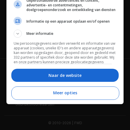
Gepersonaliseerde advertenties en content,
advertentie- en contentmetingen,
doelgroepenonderzoek en ontwikkeling van diensten
Informatie op een apparaat opslaan en/of openen
Meer informatie
Uw persoonsgegevens worden verwerkt en informatie van uw
Channels
apparaat (cookies, unieke ID's en andere apparaatgegevens)
kan worden opgeslagen door, geopend door en gedeeld met
332 partners of specifiek door deze site worden gebruikt. Wij
en onze partners kunnen precieze geolocatiegegevens
gebruiken.
Lijst met partners.
Wie is FWD
Privacybeleid
Bepaalde leveranciers kunnen uw persoonsgegevens
Naar de website
verwerken op basis van gerechtvaardigd belang. U kunt
Adverteren
Contact
hiertegen bezwaar maken door uw opties hieronder te
beheren. Zoek onderaan deze pagina of in het sitemenu naar
Meer opties
Cookies
Disclaimer
een link om uw toestemming te beheren of in te trekken via de
privacy- en cookie-instellingen.
Gebruiksvoorwaarden
© 2010-2026 | FWD