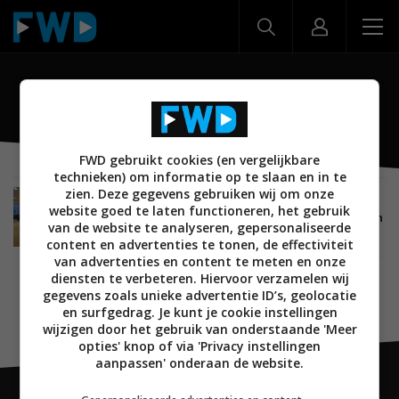
Orchestral Audio Wijchen
FWD gebruikt cookies (en vergelijkbare
technieken) om informatie op te slaan en in te
zien. Deze gegevens gebruiken wij om onze
MUSIC EMOTION
VERSLAG
AUDIO
26 MAART 2026
website goed te laten functioneren, het gebruik
Verslag: Winkelbezoek Orchestral Audio Wijchen
van de website te analyseren, gepersonaliseerde
– Spannende Ontdekkingstocht
content en advertenties te tonen, de effectiviteit
van advertenties en content te meten en onze
diensten te verbeteren. Hiervoor verzamelen wij
gegevens zoals unieke advertentie ID’s, geolocatie
en surfgedrag. Je kunt je cookie instellingen
wijzigen door het gebruik van onderstaande 'Meer
opties' knop of via 'Privacy instellingen
aanpassen' onderaan de website.