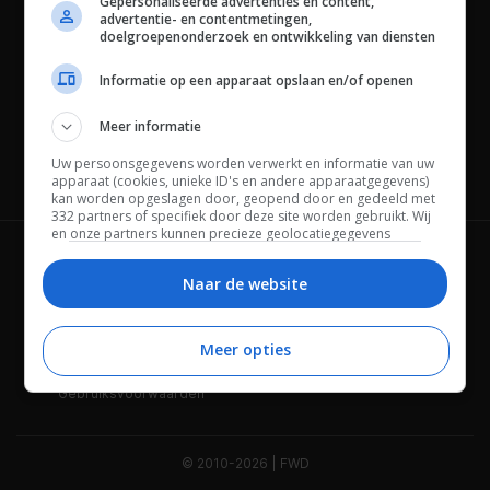
Gepersonaliseerde advertenties en content,
advertentie- en contentmetingen,
doelgroepenonderzoek en ontwikkeling van diensten
Informatie op een apparaat opslaan en/of openen
Meer informatie
Uw persoonsgegevens worden verwerkt en informatie van uw
Channels
apparaat (cookies, unieke ID's en andere apparaatgegevens)
kan worden opgeslagen door, geopend door en gedeeld met
332 partners of specifiek door deze site worden gebruikt. Wij
en onze partners kunnen precieze geolocatiegegevens
gebruiken.
Lijst met partners.
Wie is FWD
Privacybeleid
Bepaalde leveranciers kunnen uw persoonsgegevens
Naar de website
verwerken op basis van gerechtvaardigd belang. U kunt
Adverteren
Contact
hiertegen bezwaar maken door uw opties hieronder te
beheren. Zoek onderaan deze pagina of in het sitemenu naar
Meer opties
Cookies
Disclaimer
een link om uw toestemming te beheren of in te trekken via de
privacy- en cookie-instellingen.
Gebruiksvoorwaarden
© 2010-2026 | FWD