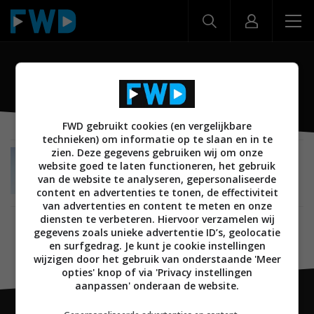
Oppo A78 5G
FWD gebruikt cookies (en vergelijkbare
technieken) om informatie op te slaan en in te
zien. Deze gegevens gebruiken wij om onze
NIEUWS
MOBILE
ANDROID
SMARTPHONES
website goed te laten functioneren, het gebruik
09 MAART 2023
van de website te analyseren, gepersonaliseerde
Oppo A78 5G met 50MP-camera lanceert en is
content en advertenties te tonen, de effectiviteit
direct beschikbaar
van advertenties en content te meten en onze
diensten te verbeteren. Hiervoor verzamelen wij
gegevens zoals unieke advertentie ID’s, geolocatie
en surfgedrag. Je kunt je cookie instellingen
wijzigen door het gebruik van onderstaande 'Meer
opties' knop of via 'Privacy instellingen
aanpassen' onderaan de website.