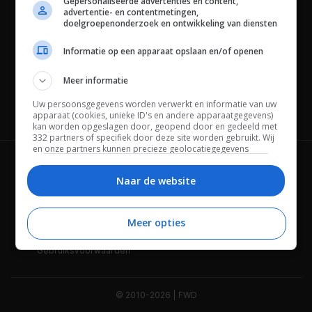
Gepersonaliseerde advertenties en content,
advertentie- en contentmetingen,
doelgroepenonderzoek en ontwikkeling van diensten
Informatie op een apparaat opslaan en/of openen
Meer informatie
Uw persoonsgegevens worden verwerkt en informatie van uw
Channels
apparaat (cookies, unieke ID's en andere apparaatgegevens)
kan worden opgeslagen door, geopend door en gedeeld met
332 partners of specifiek door deze site worden gebruikt. Wij
en onze partners kunnen precieze geolocatiegegevens
gebruiken.
Lijst met partners.
Wie is FWD
Privacybeleid
Bepaalde leveranciers kunnen uw persoonsgegevens
Naar de website
verwerken op basis van gerechtvaardigd belang. U kunt
Adverteren
Contact
hiertegen bezwaar maken door uw opties hieronder te
beheren. Zoek onderaan deze pagina of in het sitemenu naar
Meer opties
Cookies
Disclaimer
een link om uw toestemming te beheren of in te trekken via de
privacy- en cookie-instellingen.
Gebruiksvoorwaarden
© 2010-2026 | FWD