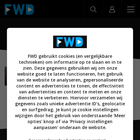
Oppo A60
FWD gebruikt cookies (en vergelijkbare
technieken) om informatie op te slaan en in te
zien. Deze gegevens gebruiken wij om onze
NIEUWS
MOBILE
ANDROID
SMARTPHONES
website goed te laten functioneren, het gebruik
09 SEPTEMBER 2024
van de website te analyseren, gepersonaliseerde
Oppo brengt drie nieuwe smartphones in A-serie
content en advertenties te tonen, de effectiviteit
uit
van advertenties en content te meten en onze
diensten te verbeteren. Hiervoor verzamelen wij
gegevens zoals unieke advertentie ID’s, geolocatie
en surfgedrag. Je kunt je cookie instellingen
wijzigen door het gebruik van onderstaande 'Meer
opties' knop of via 'Privacy instellingen
aanpassen' onderaan de website.