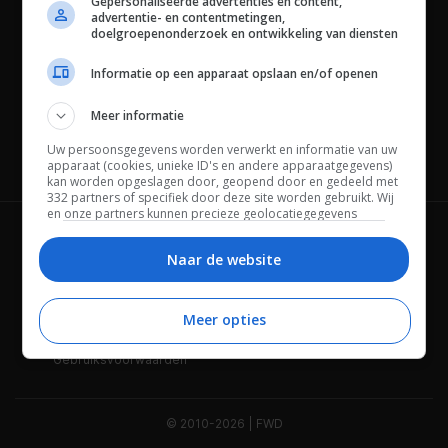
Gepersonaliseerde advertenties en content,
advertentie- en contentmetingen,
doelgroepenonderzoek en ontwikkeling van diensten
Informatie op een apparaat opslaan en/of openen
Meer informatie
Uw persoonsgegevens worden verwerkt en informatie van uw
Channels
apparaat (cookies, unieke ID's en andere apparaatgegevens)
kan worden opgeslagen door, geopend door en gedeeld met
332 partners of specifiek door deze site worden gebruikt. Wij
en onze partners kunnen precieze geolocatiegegevens
gebruiken.
Lijst met partners.
Wie is FWD
Privacybeleid
Bepaalde leveranciers kunnen uw persoonsgegevens
Naar de website
verwerken op basis van gerechtvaardigd belang. U kunt
Adverteren
Contact
hiertegen bezwaar maken door uw opties hieronder te
beheren. Zoek onderaan deze pagina of in het sitemenu naar
Meer opties
Cookies
Disclaimer
een link om uw toestemming te beheren of in te trekken via de
privacy- en cookie-instellingen.
Gebruiksvoorwaarden
© 2010-2026 | FWD