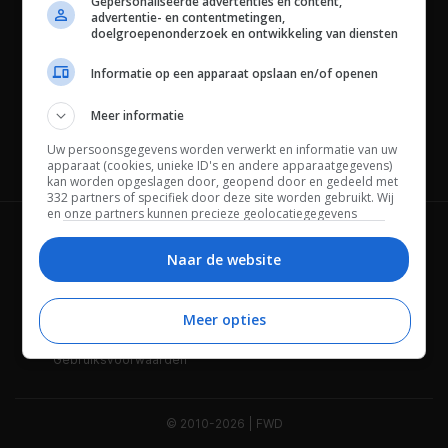
Gepersonaliseerde advertenties en content,
advertentie- en contentmetingen,
doelgroepenonderzoek en ontwikkeling van diensten
Informatie op een apparaat opslaan en/of openen
Meer informatie
Uw persoonsgegevens worden verwerkt en informatie van uw
Channels
apparaat (cookies, unieke ID's en andere apparaatgegevens)
kan worden opgeslagen door, geopend door en gedeeld met
332 partners of specifiek door deze site worden gebruikt. Wij
en onze partners kunnen precieze geolocatiegegevens
gebruiken.
Lijst met partners.
Wie is FWD
Privacybeleid
Bepaalde leveranciers kunnen uw persoonsgegevens
Naar de website
verwerken op basis van gerechtvaardigd belang. U kunt
Adverteren
Contact
hiertegen bezwaar maken door uw opties hieronder te
beheren. Zoek onderaan deze pagina of in het sitemenu naar
Meer opties
Cookies
Disclaimer
een link om uw toestemming te beheren of in te trekken via de
privacy- en cookie-instellingen.
Gebruiksvoorwaarden
© 2010-2026 | FWD