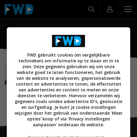
OpenDots 2
FWD gebruikt cookies (en vergelijkbare
technieken) om informatie op te slaan en in te
zien. Deze gegevens gebruiken wij om onze
NIEUWS
MOBILE
WEARABLES
04 JUNI 2026
website goed te laten functioneren, het gebruik
Shokz lanceert de OpenDots 2: de nieuwste
van de website te analyseren, gepersonaliseerde
generatie Clip-On Open-Ear oordopjes
content en advertenties te tonen, de effectiviteit
van advertenties en content te meten en onze
diensten te verbeteren. Hiervoor verzamelen wij
gegevens zoals unieke advertentie ID’s, geolocatie
en surfgedrag. Je kunt je cookie instellingen
wijzigen door het gebruik van onderstaande 'Meer
opties' knop of via 'Privacy instellingen
aanpassen' onderaan de website.