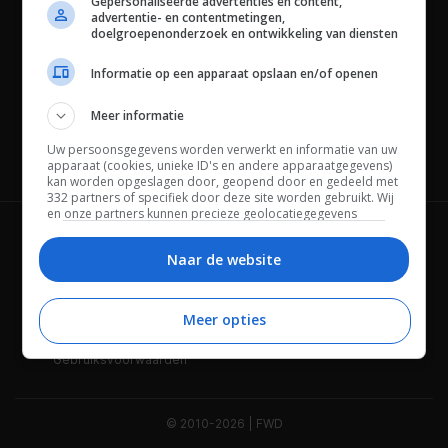
Gepersonaliseerde advertenties en content,
advertentie- en contentmetingen,
doelgroepenonderzoek en ontwikkeling van diensten
Informatie op een apparaat opslaan en/of openen
Meer informatie
Uw persoonsgegevens worden verwerkt en informatie van uw
Channels
apparaat (cookies, unieke ID's en andere apparaatgegevens)
kan worden opgeslagen door, geopend door en gedeeld met
332 partners of specifiek door deze site worden gebruikt. Wij
en onze partners kunnen precieze geolocatiegegevens
gebruiken.
Lijst met partners.
Wie is FWD
Privacybeleid
Bepaalde leveranciers kunnen uw persoonsgegevens
Naar de website
verwerken op basis van gerechtvaardigd belang. U kunt
Adverteren
Contact
hiertegen bezwaar maken door uw opties hieronder te
beheren. Zoek onderaan deze pagina of in het sitemenu naar
Meer opties
Cookies
Disclaimer
een link om uw toestemming te beheren of in te trekken via de
privacy- en cookie-instellingen.
Gebruiksvoorwaarden
© 2010-2026 | FWD