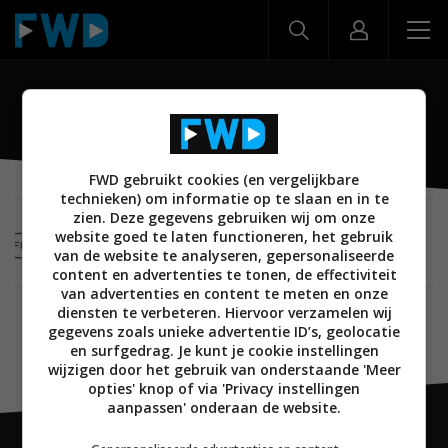
ontwikkelaars
FWD gebruikt cookies (en vergelijkbare
technieken) om informatie op te slaan en in te
zien. Deze gegevens gebruiken wij om onze
MOBILE
27 FEBRUARI 2020
website goed te laten functioneren, het gebruik
Facebook last ontwikkellaarsconferentie F8 af
van de website te analyseren, gepersonaliseerde
vanwege coronavirus
content en advertenties te tonen, de effectiviteit
van advertenties en content te meten en onze
diensten te verbeteren. Hiervoor verzamelen wij
gegevens zoals unieke advertentie ID’s, geolocatie
en surfgedrag. Je kunt je cookie instellingen
wijzigen door het gebruik van onderstaande 'Meer
opties' knop of via 'Privacy instellingen
aanpassen' onderaan de website.