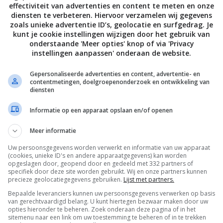
effectiviteit van advertenties en content te meten en onze
diensten te verbeteren. Hiervoor verzamelen wij gegevens
zoals unieke advertentie ID’s, geolocatie en surfgedrag. Je
kunt je cookie instellingen wijzigen door het gebruik van
onderstaande 'Meer opties' knop of via 'Privacy
instellingen aanpassen' onderaan de website.
Gepersonaliseerde advertenties en content, advertentie- en
contentmetingen, doelgroepenonderzoek en ontwikkeling van
diensten
Informatie op een apparaat opslaan en/of openen
Meer informatie
Uw persoonsgegevens worden verwerkt en informatie van uw apparaat
De laatste updates in je mailbox
(cookies, unieke ID's en andere apparaatgegevens) kan worden
opgeslagen door, geopend door en gedeeld met 332 partners of
specifiek door deze site worden gebruikt. Wij en onze partners kunnen
precieze geolocatiegegevens gebruiken.
Lijst met partners.
Bepaalde leveranciers kunnen uw persoonsgegevens verwerken op basis
van gerechtvaardigd belang. U kunt hiertegen bezwaar maken door uw
opties hieronder te beheren. Zoek onderaan deze pagina of in het
Channels
sitemenu naar een link om uw toestemming te beheren of in te trekken