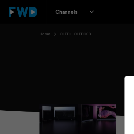
Channels
Home
OLED+. OLED903