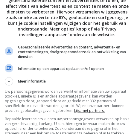
gepersonaliseerde content en advertenties te tonen, de
effectiviteit van advertenties en content te meten en onze
diensten te verbeteren. Hiervoor verzamelen wij gegevens
zoals unieke advertentie ID’s, geolocatie en surfgedrag. Je
kunt je cookie instellingen wijzigen door het gebruik van
onderstaande 'Meer opties' knop of via 'Privacy
instellingen aanpassen' onderaan de website.
Gepersonaliseerde advertenties en content, advertentie- en
contentmetingen, doelgroepenonderzoek en ontwikkeling van
diensten
Informatie op een apparaat opslaan en/of openen
Meer informatie
Uw persoonsgegevens worden verwerkt en informatie van uw apparaat
De laatste updates in je mailbox
(cookies, unieke ID's en andere apparaatgegevens) kan worden
opgeslagen door, geopend door en gedeeld met 332 partners of
specifiek door deze site worden gebruikt. Wij en onze partners kunnen
precieze geolocatiegegevens gebruiken.
Lijst met partners.
Bepaalde leveranciers kunnen uw persoonsgegevens verwerken op basis
van gerechtvaardigd belang. U kunt hiertegen bezwaar maken door uw
opties hieronder te beheren. Zoek onderaan deze pagina of in het
sitemenu naar een link om uw toestemming te beheren of in te trekken