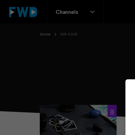
Channels
Home
NW-A306