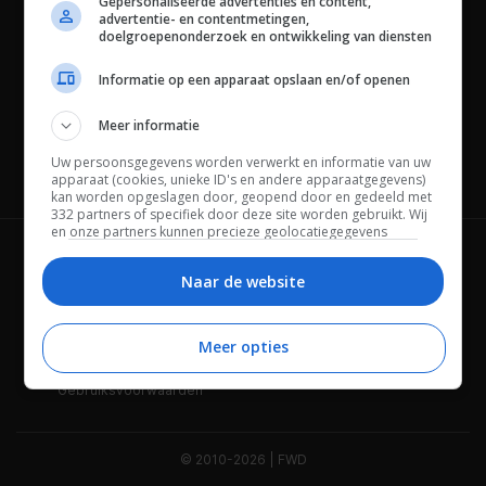
Gepersonaliseerde advertenties en content,
advertentie- en contentmetingen,
doelgroepenonderzoek en ontwikkeling van diensten
Informatie op een apparaat opslaan en/of openen
Meer informatie
Uw persoonsgegevens worden verwerkt en informatie van uw
Channels
apparaat (cookies, unieke ID's en andere apparaatgegevens)
kan worden opgeslagen door, geopend door en gedeeld met
332 partners of specifiek door deze site worden gebruikt. Wij
en onze partners kunnen precieze geolocatiegegevens
gebruiken.
Lijst met partners.
Wie is FWD
Privacybeleid
Bepaalde leveranciers kunnen uw persoonsgegevens
Naar de website
verwerken op basis van gerechtvaardigd belang. U kunt
Adverteren
Contact
hiertegen bezwaar maken door uw opties hieronder te
beheren. Zoek onderaan deze pagina of in het sitemenu naar
Meer opties
Cookies
Disclaimer
een link om uw toestemming te beheren of in te trekken via de
privacy- en cookie-instellingen.
Gebruiksvoorwaarden
© 2010-2026 | FWD