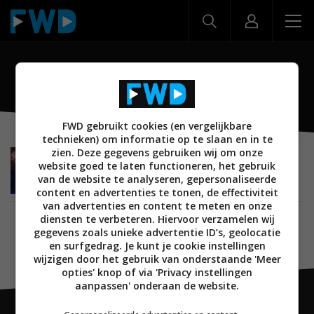
Nord Buds 2
FWD gebruikt cookies (en vergelijkbare
technieken) om informatie op te slaan en in te
zien. Deze gegevens gebruiken wij om onze
NIEUWS
MOBILE
ANDROID
SMARTPHONES
04 APRIL 2023
website goed te laten functioneren, het gebruik
OnePlus introduceert OnePlus Nord CE 3 Lite en
van de website te analyseren, gepersonaliseerde
Nord Buds 2
content en advertenties te tonen, de effectiviteit
van advertenties en content te meten en onze
diensten te verbeteren. Hiervoor verzamelen wij
gegevens zoals unieke advertentie ID’s, geolocatie
en surfgedrag. Je kunt je cookie instellingen
wijzigen door het gebruik van onderstaande 'Meer
opties' knop of via 'Privacy instellingen
aanpassen' onderaan de website.