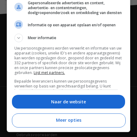
Gepersonaliseerde advertenties en content,
advertentie- en contentmetingen,
doelgroepenonderzoek en ontwikkeling van diensten
Informatie op een apparaat opslaan en/of openen
Meer informatie
Uw persoonsgegevens worden verwerkt en informatie van uw
apparaat (cookies, unieke ID's en andere apparaatgegevens)
kan worden opgeslagen door, geopend door en gedeeld met
332 partners of specifiek door deze site worden gebruikt. Wij
en onze partners kunnen precieze geolocatiegegevens
gebruiken.
Lijst met partners.
Channels
Bepaalde leveranciers kunnen uw persoonsgegevens
verwerken op basis van gerechtvaardigd belang. U kunt
hiertegen bezwaar maken door uw opties hieronder te
beheren. Zoek onderaan deze pagina of in het sitemenu naar
Wie is FWD
Privacybeleid
een link om uw toestemming te beheren of in te trekken via de
Naar de website
privacy- en cookie-instellingen.
Adverteren
Contact
Meer opties
Cookies
Disclaimer
Gebruiksvoorwaarden