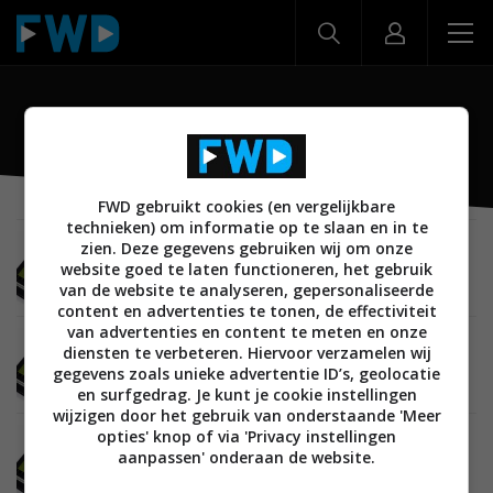
ME171
FWD gebruikt cookies (en vergelijkbare
technieken) om informatie op te slaan en in te
zien. Deze gegevens gebruiken wij om onze
MOBILE
10 APRIL 2012
website goed te laten functioneren, het gebruik
Preview en eerste indruk ASUS Eee Pad MeMo
ME171
van de website te analyseren, gepersonaliseerde
content en advertenties te tonen, de effectiviteit
van advertenties en content te meten en onze
MOBILE
11 JANUARI 2012
diensten te verbeteren. Hiervoor verzamelen wij
Hands-on met de ASUS Eee Pad MeMO ME171
gegevens zoals unieke advertentie ID’s, geolocatie
en surfgedrag. Je kunt je cookie instellingen
wijzigen door het gebruik van onderstaande 'Meer
opties' knop of via 'Privacy instellingen
MOBILE
09 JANUARI 2012
aanpassen' onderaan de website.
ASUS lanceert twee 7 inch Eee Pad MeMO
tablets, een met Tegra 3