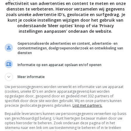
effectiviteit van advertenties en content te meten en onze
diensten te verbeteren. Hiervoor verzamelen wij gegevens
zoals unieke advertentie ID’s, geolocatie en surfgedrag. Je
kunt je cookie instellingen wijzigen door het gebruik van
onderstaande 'Meer opties' knop of via 'Privacy
instellingen aanpassen' onderaan de website.
Gepersonaliseerde advertenties en content, advertentie- en
contentmetingen, doelgroepenonderzoek en ontwikkeling van
diensten
Informatie op een apparaat opslaan en/of openen
Meer informatie
Uw persoonsgegevens worden verwerkt en informatie van uw apparaat
De laatste updates in je mailbox
(cookies, unieke ID's en andere apparaatgegevens) kan worden
opgeslagen door, geopend door en gedeeld met 332 partners of
specifiek door deze site worden gebruikt. Wij en onze partners kunnen
precieze geolocatiegegevens gebruiken.
Lijst met partners.
Bepaalde leveranciers kunnen uw persoonsgegevens verwerken op basis
van gerechtvaardigd belang. U kunt hiertegen bezwaar maken door uw
opties hieronder te beheren. Zoek onderaan deze pagina of in het
Channels
sitemenu naar een link om uw toestemming te beheren of in te trekken