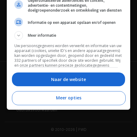
Gepersonaliseerde advertenties en content,
advertentie- en contentmetingen,
doelgroepenonderzoek en ontwikkeling van diensten
Informatie op een apparaat opslaan en/of openen
Meer informatie
Uw persoonsgegevens worden verwerkt en informatie van uw
Channels
apparaat (cookies, unieke ID's en andere apparaatgegevens)
kan worden opgeslagen door, geopend door en gedeeld met
332 partners of specifiek door deze site worden gebruikt. Wij
en onze partners kunnen precieze geolocatiegegevens
gebruiken.
Lijst met partners.
Wie is FWD
Privacybeleid
Bepaalde leveranciers kunnen uw persoonsgegevens
Naar de website
verwerken op basis van gerechtvaardigd belang. U kunt
Adverteren
Contact
hiertegen bezwaar maken door uw opties hieronder te
beheren. Zoek onderaan deze pagina of in het sitemenu naar
Meer opties
Cookies
Disclaimer
een link om uw toestemming te beheren of in te trekken via de
privacy- en cookie-instellingen.
Gebruiksvoorwaarden
© 2010-2026 | FWD