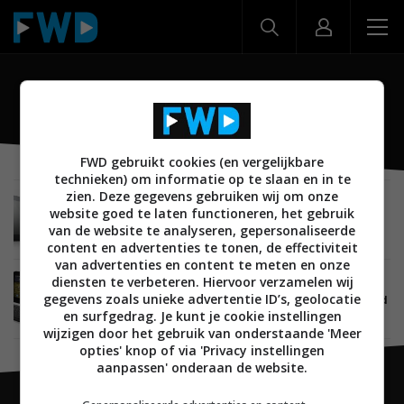
IdeaPad K1
FWD gebruikt cookies (en vergelijkbare
technieken) om informatie op te slaan en in te
zien. Deze gegevens gebruiken wij om onze
MOBILE
15 SEPTEMBER 2011
website goed te laten functioneren, het gebruik
Lenovo IdeaPad tablets niet naar Nederland,
van de website te analyseren, gepersonaliseerde
ThinkPad wel
content en advertenties te tonen, de effectiviteit
van advertenties en content te meten en onze
diensten te verbeteren. Hiervoor verzamelen wij
MOBILE
20 JULI 2011
gegevens zoals unieke advertentie ID’s, geolocatie
Lenovo lanceert IdeaPad K1 en ThinkPad Android
tablets (video)
en surfgedrag. Je kunt je cookie instellingen
wijzigen door het gebruik van onderstaande 'Meer
opties' knop of via 'Privacy instellingen
aanpassen' onderaan de website.