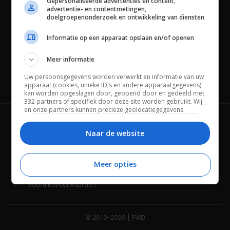
Gepersonaliseerde advertenties en content,
advertentie- en contentmetingen,
doelgroepenonderzoek en ontwikkeling van diensten
Informatie op een apparaat opslaan en/of openen
Meer informatie
Uw persoonsgegevens worden verwerkt en informatie van uw
Channels
apparaat (cookies, unieke ID's en andere apparaatgegevens)
kan worden opgeslagen door, geopend door en gedeeld met
332 partners of specifiek door deze site worden gebruikt. Wij
en onze partners kunnen precieze geolocatiegegevens
gebruiken.
Lijst met partners.
Wie is FWD
Privacybeleid
Bepaalde leveranciers kunnen uw persoonsgegevens
Naar de website
verwerken op basis van gerechtvaardigd belang. U kunt
Adverteren
Contact
hiertegen bezwaar maken door uw opties hieronder te
beheren. Zoek onderaan deze pagina of in het sitemenu naar
Meer opties
Cookies
Disclaimer
een link om uw toestemming te beheren of in te trekken via de
privacy- en cookie-instellingen.
Gebruiksvoorwaarden
© 2010-2026 | FWD