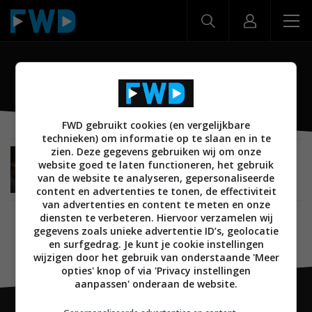
Gato Audio PPA-1
FWD gebruikt cookies (en vergelijkbare
technieken) om informatie op te slaan en in te
zien. Deze gegevens gebruiken wij om onze
MUSIC EMOTION
REVIEWS
AUDIO
website goed te laten functioneren, het gebruik
RECEIVERS EN VERSTERKERS
11 SEPTEMBER 2025
van de website te analyseren, gepersonaliseerde
Review: Gato Audio PPA-1 – Uniek in zijn soort
content en advertenties te tonen, de effectiviteit
van advertenties en content te meten en onze
diensten te verbeteren. Hiervoor verzamelen wij
gegevens zoals unieke advertentie ID’s, geolocatie
en surfgedrag. Je kunt je cookie instellingen
wijzigen door het gebruik van onderstaande 'Meer
opties' knop of via 'Privacy instellingen
aanpassen' onderaan de website.