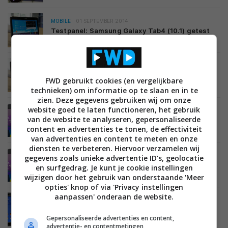
MOBILE
01 SEPTEMBER 2014
Testpanel: Samsung Galaxy Tab4 (10.1) getest
door drie consumenten
MOBILE
25 AUGUSTUS 2014
Review: Samsung Galaxy Tab 4 (10.1)
FWD gebruikt cookies (en vergelijkbare
technieken) om informatie op te slaan en in te
zien. Deze gegevens gebruiken wij om onze
website goed te laten functioneren, het gebruik
MOBILE
05 AUGUSTUS 2014
van de website te analyseren, gepersonaliseerde
Samsung Galaxy Tab4 testpanel: de deelnemers
content en advertenties te tonen, de effectiviteit
van advertenties en content te meten en onze
diensten te verbeteren. Hiervoor verzamelen wij
MOBILE
01 AUGUSTUS 2014
gegevens zoals unieke advertentie ID’s, geolocatie
Test en win een Samsung Galaxy Tab4 (10.1)
en surfgedrag. Je kunt je cookie instellingen
wijzigen door het gebruik van onderstaande 'Meer
opties' knop of via 'Privacy instellingen
aanpassen' onderaan de website.
MOBILE
16 MEI 2014
Samsung lanceert robuuste Galaxy Tab 4 voor
Gepersonaliseerde advertenties en content,
het onderwijs
advertentie- en contentmetingen,