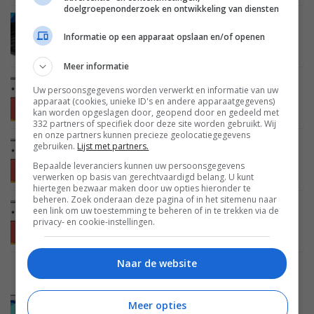
doelgroepenonderzoek en ontwikkeling van diensten
MOBILE
30 APRIL 2014
Informatie op een apparaat opslaan en/of openen
Logitech lanceert Ultrathin Keyboard Folio voor
Galaxy Tab 4 (10.1)
Meer informatie
MOBILE
24 APRIL 2014
Uw persoonsgegevens worden verwerkt en informatie van uw
Samsung Galaxy Tab 4 (10.1) te koop in
apparaat (cookies, unieke ID's en andere apparaatgegevens)
Nederland voor 349 euro
kan worden opgeslagen door, geopend door en gedeeld met
332 partners of specifiek door deze site worden gebruikt. Wij
en onze partners kunnen precieze geolocatiegegevens
gebruiken.
Lijst met partners.
MOBILE
02 APRIL 2014
Prijs en beschikbaarheid Samsung Galaxy Tab 4
Bepaalde leveranciers kunnen uw persoonsgegevens
tablets bekend
verwerken op basis van gerechtvaardigd belang. U kunt
hiertegen bezwaar maken door uw opties hieronder te
beheren. Zoek onderaan deze pagina of in het sitemenu naar
MOBILE
01 APRIL 2014
een link om uw toestemming te beheren of in te trekken via de
privacy- en cookie-instellingen.
Samsung lanceert nieuwe Galaxy Tab 4 tablets
Naar de website
MOBILE
29 MAART 2014
Afbeelding Samsung Galaxy Tab 4 (10.1)
Meer opties