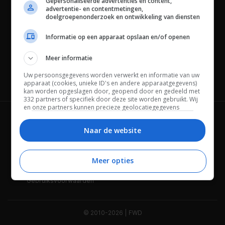
Gepersonaliseerde advertenties en content,
advertentie- en contentmetingen,
doelgroepenonderzoek en ontwikkeling van diensten
Informatie op een apparaat opslaan en/of openen
Meer informatie
Uw persoonsgegevens worden verwerkt en informatie van uw
Channels
apparaat (cookies, unieke ID's en andere apparaatgegevens)
kan worden opgeslagen door, geopend door en gedeeld met
332 partners of specifiek door deze site worden gebruikt. Wij
en onze partners kunnen precieze geolocatiegegevens
gebruiken.
Lijst met partners.
Wie is FWD
Privacybeleid
Bepaalde leveranciers kunnen uw persoonsgegevens
Naar de website
verwerken op basis van gerechtvaardigd belang. U kunt
Adverteren
Contact
hiertegen bezwaar maken door uw opties hieronder te
beheren. Zoek onderaan deze pagina of in het sitemenu naar
Meer opties
Cookies
Disclaimer
een link om uw toestemming te beheren of in te trekken via de
privacy- en cookie-instellingen.
Gebruiksvoorwaarden
© 2010-2026 | FWD