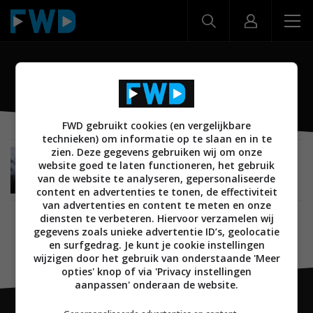
Find X9 Ultra
FWD gebruikt cookies (en vergelijkbare
technieken) om informatie op te slaan en in te
zien. Deze gegevens gebruiken wij om onze
NIEUWS
MOBILE
SMARTPHONES
21 APRIL 2026
website goed te laten functioneren, het gebruik
De OPPO Find X9 Ultra blinkt uit op
van de website te analyseren, gepersonaliseerde
cameragebied
content en advertenties te tonen, de effectiviteit
van advertenties en content te meten en onze
diensten te verbeteren. Hiervoor verzamelen wij
gegevens zoals unieke advertentie ID’s, geolocatie
en surfgedrag. Je kunt je cookie instellingen
wijzigen door het gebruik van onderstaande 'Meer
opties' knop of via 'Privacy instellingen
aanpassen' onderaan de website.