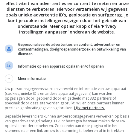
effectiviteit van advertenties en content te meten en onze
diensten te verbeteren. Hiervoor verzamelen wij gegevens
zoals unieke advertentie ID’s, geolocatie en surfgedrag. Je
kunt je cookie instellingen wijzigen door het gebruik van
onderstaande 'Meer opties' knop of via 'Privacy
instellingen aanpassen' onderaan de website.
Gepersonaliseerde advertenties en content, advertentie- en
contentmetingen, doelgroepenonderzoek en ontwikkeling van
diensten
Informatie op een apparaat opslaan en/of openen
Meer informatie
Uw persoonsgegevens worden verwerkt en informatie van uw apparaat
De laatste updates in je mailbox
(cookies, unieke ID's en andere apparaatgegevens) kan worden
opgeslagen door, geopend door en gedeeld met 332 partners of
specifiek door deze site worden gebruikt. Wij en onze partners kunnen
precieze geolocatiegegevens gebruiken.
Lijst met partners.
Bepaalde leveranciers kunnen uw persoonsgegevens verwerken op basis
van gerechtvaardigd belang. U kunt hiertegen bezwaar maken door uw
opties hieronder te beheren. Zoek onderaan deze pagina of in het
Channels
sitemenu naar een link om uw toestemming te beheren of in te trekken