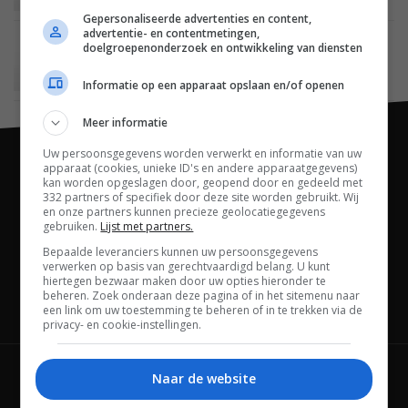
Gepersonaliseerde advertenties en content,
advertentie- en contentmetingen,
SMARTHOME
08 MAART 2018
doelgroepenonderzoek en ontwikkeling van diensten
Dyson komt met nieuwe generatie slimme
luchtreinigers
Informatie op een apparaat opslaan en/of openen
Meer informatie
Uw persoonsgegevens worden verwerkt en informatie van uw
apparaat (cookies, unieke ID's en andere apparaatgegevens)
kan worden opgeslagen door, geopend door en gedeeld met
332 partners of specifiek door deze site worden gebruikt. Wij
en onze partners kunnen precieze geolocatiegegevens
gebruiken.
Lijst met partners.
Bepaalde leveranciers kunnen uw persoonsgegevens
verwerken op basis van gerechtvaardigd belang. U kunt
hiertegen bezwaar maken door uw opties hieronder te
beheren. Zoek onderaan deze pagina of in het sitemenu naar
een link om uw toestemming te beheren of in te trekken via de
Channels
privacy- en cookie-instellingen.
Naar de website
Wie is FWD
Privacybeleid