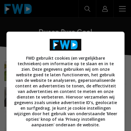
Dyson Pure Cool
FWD gebruikt cookies (en vergelijkbare
technieken) om informatie op te slaan en in te
SMARTHOME
08 AUGUSTUS 2020
zien. Deze gegevens gebruiken wij om onze
Review: Dyson Pure Cool – ventileert en reinigt
website goed te laten functioneren, het gebruik
de lucht
van de website te analyseren, gepersonaliseerde
content en advertenties te tonen, de effectiviteit
van advertenties en content te meten en onze
SMARTHOME
26 MEI 2018
diensten te verbeteren. Hiervoor verzamelen wij
Review: Dyson Pure Cool Desk
luchtreinigingsventilator – waardevolle
gegevens zoals unieke advertentie ID’s, geolocatie
toevoeging voor in huis
en surfgedrag. Je kunt je cookie instellingen
wijzigen door het gebruik van onderstaande 'Meer
opties' knop of via 'Privacy instellingen
SMARTHOME
11 APRIL 2018
aanpassen' onderaan de website.
Dyson lanceert luchtreinigingsventilator met
lcd-scherm