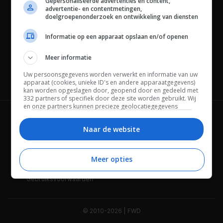
Gepersonaliseerde advertenties en content,
advertentie- en contentmetingen,
doelgroepenonderzoek en ontwikkeling van diensten
Informatie op een apparaat opslaan en/of openen
Meer informatie
Uw persoonsgegevens worden verwerkt en informatie van uw
Channels
apparaat (cookies, unieke ID's en andere apparaatgegevens)
kan worden opgeslagen door, geopend door en gedeeld met
332 partners of specifiek door deze site worden gebruikt. Wij
en onze partners kunnen precieze geolocatiegegevens
gebruiken.
Lijst met partners.
Wie is FWD
Privacybeleid
Bepaalde leveranciers kunnen uw persoonsgegevens
Naar de website
verwerken op basis van gerechtvaardigd belang. U kunt
Adverteren
Contact
hiertegen bezwaar maken door uw opties hieronder te
beheren. Zoek onderaan deze pagina of in het sitemenu naar
Meer opties
Cookies
Disclaimer
een link om uw toestemming te beheren of in te trekken via de
privacy- en cookie-instellingen.
Gebruiksvoorwaarden
© 2010-2026 | FWD