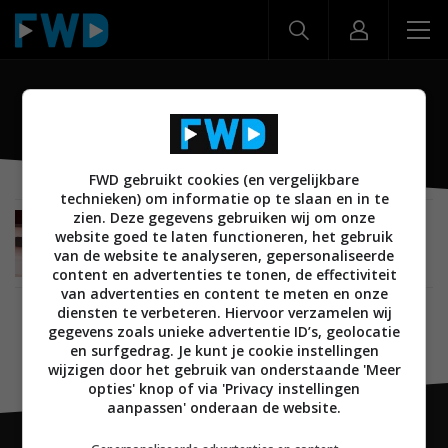
Dione
FWD gebruikt cookies (en vergelijkbare
technieken) om informatie op te slaan en in te
zien. Deze gegevens gebruiken wij om onze
NIEUWS
AUDIO
SOUNDBARS
29 MAART 2022
website goed te laten functioneren, het gebruik
Devialet lanceert premium Dione soundbar met
van de website te analyseren, gepersonaliseerde
Dolby Atmos
content en advertenties te tonen, de effectiviteit
van advertenties en content te meten en onze
diensten te verbeteren. Hiervoor verzamelen wij
gegevens zoals unieke advertentie ID’s, geolocatie
en surfgedrag. Je kunt je cookie instellingen
wijzigen door het gebruik van onderstaande 'Meer
opties' knop of via 'Privacy instellingen
aanpassen' onderaan de website.