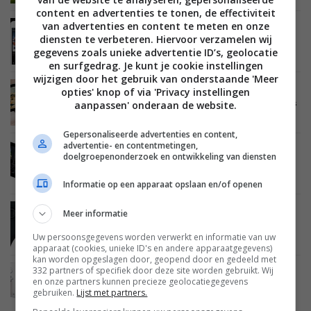
content en advertenties te tonen, de effectiviteit
van advertenties en content te meten en onze
MOBILE
18 MAART 2014
diensten te verbeteren. Hiervoor verzamelen wij
Sonos kondigt nieuw uiterlijk voor Controller-
gegevens zoals unieke advertentie ID’s, geolocatie
app aan
en surfgedrag. Je kunt je cookie instellingen
wijzigen door het gebruik van onderstaande 'Meer
opties' knop of via 'Privacy instellingen
MOBILE
12 JUNI 2013
iOS 7 krijgt ondersteuning voor gamecontrollers
aanpassen' onderaan de website.
Gepersonaliseerde advertenties en content,
advertentie- en contentmetingen,
MOBILE
30 MAART 2013
doelgroepenonderzoek en ontwikkeling van diensten
‘Apple komt met eigen game controller voor iPad
en iPhone’
Informatie op een apparaat opslaan en/of openen
Meer informatie
MOBILE
07 JUNI 2012
Nvidia en Nyko lanceren PlayPad controllers
voor gaming op Tegra tablets
Uw persoonsgegevens worden verwerkt en informatie van uw
apparaat (cookies, unieke ID's en andere apparaatgegevens)
kan worden opgeslagen door, geopend door en gedeeld met
332 partners of specifiek door deze site worden gebruikt. Wij
MOBILE
07 JUNI 2011
en onze partners kunnen precieze geolocatiegegevens
Wii U onthuld met 6.2 inch gaming ‘tablet’
gebruiken.
Lijst met partners.
controller (video)