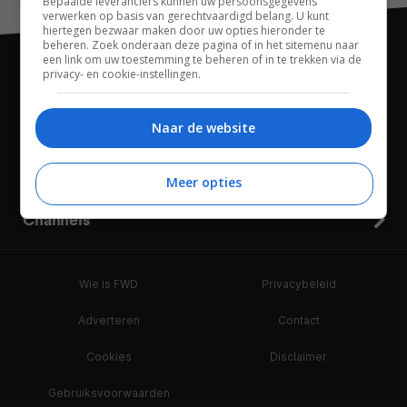
Bepaalde leveranciers kunnen uw persoonsgegevens
verwerken op basis van gerechtvaardigd belang. U kunt
hiertegen bezwaar maken door uw opties hieronder te
beheren. Zoek onderaan deze pagina of in het sitemenu naar
een link om uw toestemming te beheren of in te trekken via de
privacy- en cookie-instellingen.
Naar de website
Meer opties
Channels
Wie is FWD
Privacybeleid
Adverteren
Contact
Cookies
Disclaimer
Gebruiksvoorwaarden