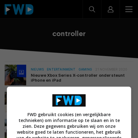
controller
NIEUWS
ENTERTAINMENT
GAMING
21 NOVEMBER 2020
Nieuwe Xbox Series X-controller ondersteunt
iPhone en iPad
MOBILE
05 FEBRUARI 2015
Een Playstation 3 controller gebruiken op je
Android tablet: zo werkt het
FWD gebruikt cookies (en vergelijkbare
technieken) om informatie op te slaan en in te
MOBILE
28 JULI 2014
zien. Deze gegevens gebruiken wij om onze
Microsoft-patent toont uit elkaar te halen
website goed te laten functioneren, het gebruik
controller voor tablets
van de website te analyseren, gepersonaliseerde