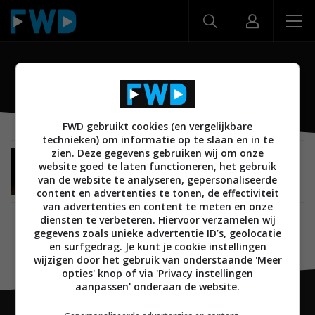
Canon EOS M50 Mark II
FWD gebruikt cookies (en vergelijkbare
technieken) om informatie op te slaan en in te
zien. Deze gegevens gebruiken wij om onze
REVIEWS
CREATE
FOTOCAMERA'S
15 NOVEMBER 2022
website goed te laten functioneren, het gebruik
Review: Canon EOS M50 Mark II, Blackmagic
van de website te analyseren, gepersonaliseerde
Pocket Cinema Camera 6K Pro en Nikon Z 6 II
content en advertenties te tonen, de effectiviteit
van advertenties en content te meten en onze
diensten te verbeteren. Hiervoor verzamelen wij
gegevens zoals unieke advertentie ID’s, geolocatie
en surfgedrag. Je kunt je cookie instellingen
wijzigen door het gebruik van onderstaande 'Meer
opties' knop of via 'Privacy instellingen
aanpassen' onderaan de website.