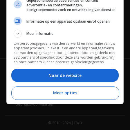
Gepersonaliseerde advertenties en content,
advertentie- en contentmetingen,
doelgroepenonderzoek en ontwikkeling van diensten
Informatie op een apparaat opslaan en/of openen
Meer informatie
Uw persoonsgegevens worden verwerkt en informatie van uw
Channels
apparaat (cookies, unieke ID's en andere apparaatgegevens)
kan worden opgeslagen door, geopend door en gedeeld met
332 partners of specifiek door deze site worden gebruikt. Wij
en onze partners kunnen precieze geolocatiegegevens
gebruiken.
Lijst met partners.
Wie is FWD
Privacybeleid
Bepaalde leveranciers kunnen uw persoonsgegevens
Naar de website
verwerken op basis van gerechtvaardigd belang. U kunt
Adverteren
Contact
hiertegen bezwaar maken door uw opties hieronder te
beheren. Zoek onderaan deze pagina of in het sitemenu naar
Meer opties
Cookies
Disclaimer
een link om uw toestemming te beheren of in te trekken via de
privacy- en cookie-instellingen.
Gebruiksvoorwaarden
© 2010-2026 | FWD