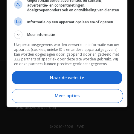
Gepersonaliseerde advertenties en content,
advertentie- en contentmetingen,
doelgroepenonderzoek en ontwikkeling van diensten
Informatie op een apparaat opslaan en/of openen
Meer informatie
Uw persoonsgegevens worden verwerkt en informatie van uw
Channels
apparaat (cookies, unieke ID's en andere apparaatgegevens)
kan worden opgeslagen door, geopend door en gedeeld met
332 partners of specifiek door deze site worden gebruikt. Wij
en onze partners kunnen precieze geolocatiegegevens
gebruiken.
Lijst met partners.
Wie is FWD
Privacybeleid
Bepaalde leveranciers kunnen uw persoonsgegevens
Naar de website
verwerken op basis van gerechtvaardigd belang. U kunt
Adverteren
Contact
hiertegen bezwaar maken door uw opties hieronder te
beheren. Zoek onderaan deze pagina of in het sitemenu naar
Meer opties
Cookies
Disclaimer
een link om uw toestemming te beheren of in te trekken via de
privacy- en cookie-instellingen.
Gebruiksvoorwaarden
© 2010-2026 | FWD