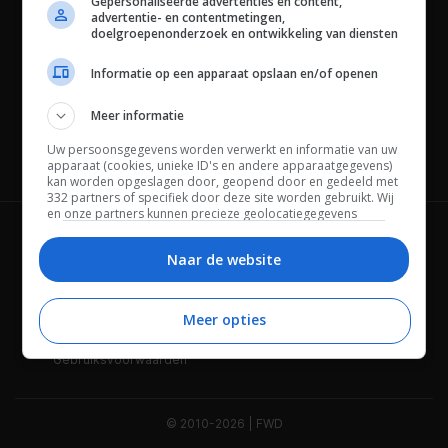
Gepersonaliseerde advertenties en content,
advertentie- en contentmetingen,
doelgroepenonderzoek en ontwikkeling van diensten
Informatie op een apparaat opslaan en/of openen
Meer informatie
Uw persoonsgegevens worden verwerkt en informatie van uw
Channels
apparaat (cookies, unieke ID's en andere apparaatgegevens)
kan worden opgeslagen door, geopend door en gedeeld met
332 partners of specifiek door deze site worden gebruikt. Wij
en onze partners kunnen precieze geolocatiegegevens
gebruiken.
Lijst met partners.
Wie is FWD
Privacybeleid
Bepaalde leveranciers kunnen uw persoonsgegevens
Naar de website
verwerken op basis van gerechtvaardigd belang. U kunt
Adverteren
Contact
hiertegen bezwaar maken door uw opties hieronder te
beheren. Zoek onderaan deze pagina of in het sitemenu naar
Meer opties
Cookies
Disclaimer
een link om uw toestemming te beheren of in te trekken via de
privacy- en cookie-instellingen.
Gebruiksvoorwaarden
© 2010-2026 | FWD