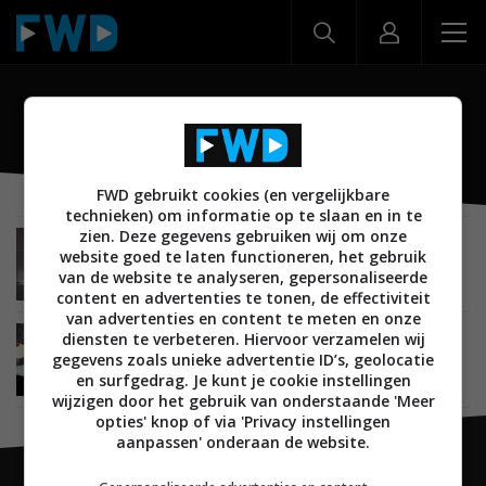
bild 9
FWD gebruikt cookies (en vergelijkbare
technieken) om informatie op te slaan en in te
zien. Deze gegevens gebruiken wij om onze
BEELD
02 MEI 2017
website goed te laten functioneren, het gebruik
Loewe lanceert bild 9 oled tv met Dolby Vision
van de website te analyseren, gepersonaliseerde
content en advertenties te tonen, de effectiviteit
van advertenties en content te meten en onze
diensten te verbeteren. Hiervoor verzamelen wij
BEELD
07 SEPTEMBER 2016
gegevens zoals unieke advertentie ID’s, geolocatie
Loewe toont bild 9 oled tv met nieuw
designconcept
en surfgedrag. Je kunt je cookie instellingen
wijzigen door het gebruik van onderstaande 'Meer
opties' knop of via 'Privacy instellingen
aanpassen' onderaan de website.