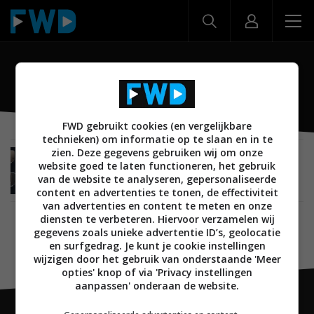
BenQ W2710i
FWD gebruikt cookies (en vergelijkbare
technieken) om informatie op te slaan en in te
zien. Deze gegevens gebruiken wij om onze
NIEUWS
BEELD
PROJECTORS
12 MEI 2023
website goed te laten functioneren, het gebruik
BenQ lanceert nieuwe 4K-projectoren W2710i en
van de website te analyseren, gepersonaliseerde
de TK860i
content en advertenties te tonen, de effectiviteit
van advertenties en content te meten en onze
diensten te verbeteren. Hiervoor verzamelen wij
gegevens zoals unieke advertentie ID’s, geolocatie
en surfgedrag. Je kunt je cookie instellingen
wijzigen door het gebruik van onderstaande 'Meer
opties' knop of via 'Privacy instellingen
aanpassen' onderaan de website.