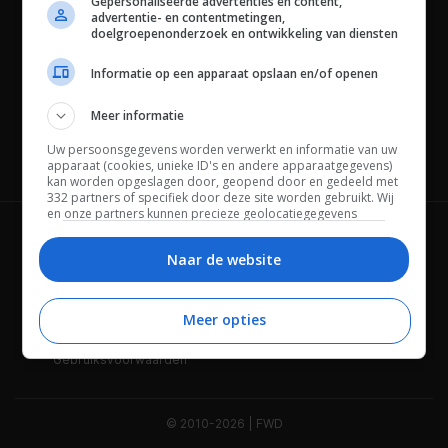
Gepersonaliseerde advertenties en content,
advertentie- en contentmetingen,
doelgroepenonderzoek en ontwikkeling van diensten
Informatie op een apparaat opslaan en/of openen
Meer informatie
Uw persoonsgegevens worden verwerkt en informatie van uw
Channels
apparaat (cookies, unieke ID's en andere apparaatgegevens)
kan worden opgeslagen door, geopend door en gedeeld met
332 partners of specifiek door deze site worden gebruikt. Wij
en onze partners kunnen precieze geolocatiegegevens
gebruiken.
Lijst met partners.
Wie is FWD
Privacybeleid
Bepaalde leveranciers kunnen uw persoonsgegevens
Naar de website
verwerken op basis van gerechtvaardigd belang. U kunt
Adverteren
Contact
hiertegen bezwaar maken door uw opties hieronder te
beheren. Zoek onderaan deze pagina of in het sitemenu naar
Meer opties
Cookies
Disclaimer
een link om uw toestemming te beheren of in te trekken via de
privacy- en cookie-instellingen.
Gebruiksvoorwaarden
© 2010-2026 | FWD