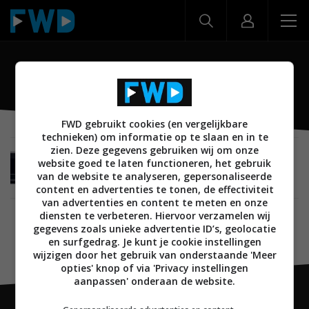
Bel Canto
FWD gebruikt cookies (en vergelijkbare
technieken) om informatie op te slaan en in te
zien. Deze gegevens gebruiken wij om onze
MUSIC EMOTION
AUDIO
05 OKTOBER 2021
website goed te laten functioneren, het gebruik
Review: e.One Stream by Bel Canto – Voor
van de website te analyseren, gepersonaliseerde
jarenlang muziekplezier
content en advertenties te tonen, de effectiviteit
van advertenties en content te meten en onze
diensten te verbeteren. Hiervoor verzamelen wij
gegevens zoals unieke advertentie ID’s, geolocatie
en surfgedrag. Je kunt je cookie instellingen
wijzigen door het gebruik van onderstaande 'Meer
opties' knop of via 'Privacy instellingen
aanpassen' onderaan de website.