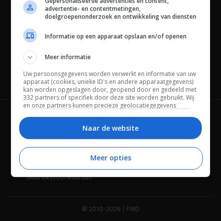
Gepersonaliseerde advertenties en content,
advertentie- en contentmetingen,
doelgroepenonderzoek en ontwikkeling van diensten
Informatie op een apparaat opslaan en/of openen
Meer informatie
Uw persoonsgegevens worden verwerkt en informatie van uw
Channels
apparaat (cookies, unieke ID's en andere apparaatgegevens)
kan worden opgeslagen door, geopend door en gedeeld met
332 partners of specifiek door deze site worden gebruikt. Wij
en onze partners kunnen precieze geolocatiegegevens
gebruiken.
Lijst met partners.
Wie is FWD
Privacybeleid
Bepaalde leveranciers kunnen uw persoonsgegevens
Naar de website
verwerken op basis van gerechtvaardigd belang. U kunt
Adverteren
Contact
hiertegen bezwaar maken door uw opties hieronder te
beheren. Zoek onderaan deze pagina of in het sitemenu naar
Meer opties
Cookies
Disclaimer
een link om uw toestemming te beheren of in te trekken via de
privacy- en cookie-instellingen.
Gebruiksvoorwaarden
© 2010-2026 | FWD