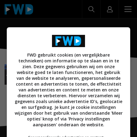
Allterco Robotics
FWD gebruikt cookies (en vergelijkbare
technieken) om informatie op te slaan en in te
zien. Deze gegevens gebruiken wij om onze
NIEUWS
SMARTHOME
SENSOREN
03 SEPTEMBER 2020
website goed te laten functioneren, het gebruik
Shelly Motion Sensor gepresenteerd door
van de website te analyseren, gepersonaliseerde
Allterco Robotics
content en advertenties te tonen, de effectiviteit
van advertenties en content te meten en onze
diensten te verbeteren. Hiervoor verzamelen wij
gegevens zoals unieke advertentie ID’s, geolocatie
en surfgedrag. Je kunt je cookie instellingen
wijzigen door het gebruik van onderstaande 'Meer
opties' knop of via 'Privacy instellingen
aanpassen' onderaan de website.