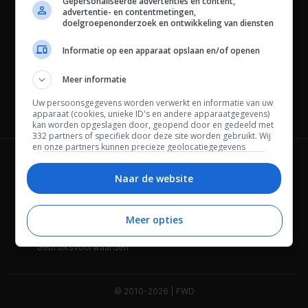
Gepersonaliseerde advertenties en content,
advertentie- en contentmetingen,
doelgroepenonderzoek en ontwikkeling van diensten
Informatie op een apparaat opslaan en/of openen
Meer informatie
Uw persoonsgegevens worden verwerkt en informatie van uw
Channels
apparaat (cookies, unieke ID's en andere apparaatgegevens)
kan worden opgeslagen door, geopend door en gedeeld met
332 partners of specifiek door deze site worden gebruikt. Wij
en onze partners kunnen precieze geolocatiegegevens
gebruiken.
Lijst met partners.
Wie is FWD
Privacybeleid
Bepaalde leveranciers kunnen uw persoonsgegevens
Naar de website
verwerken op basis van gerechtvaardigd belang. U kunt
Adverteren
Contact
hiertegen bezwaar maken door uw opties hieronder te
beheren. Zoek onderaan deze pagina of in het sitemenu naar
Meer opties
Cookies
Disclaimer
een link om uw toestemming te beheren of in te trekken via de
privacy- en cookie-instellingen.
Gebruiksvoorwaarden
© 2010-2026 | FWD